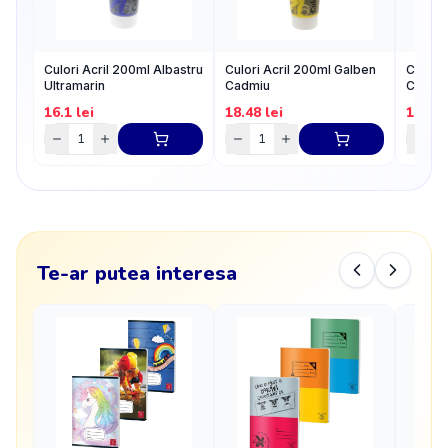
Culori Acril 200ml Albastru
Culori Acril 200ml Galben
Culori
Ultramarin
Cadmiu
Carmin
16.1
lei
18.48
lei
18.48
Te-ar putea interesa