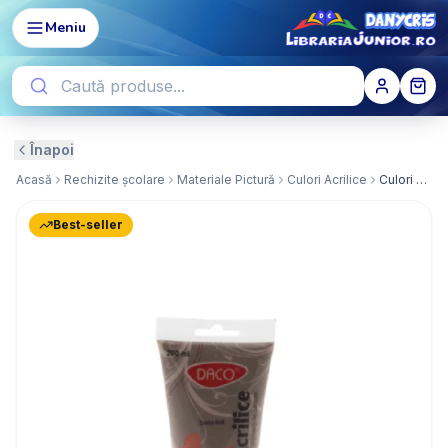
Meniu
Înapoi
Acasă
Rechizite școlare
Materiale Pictură
Culori Acrilice
Culori Acril 200ml Sienna Arsa
Best-seller