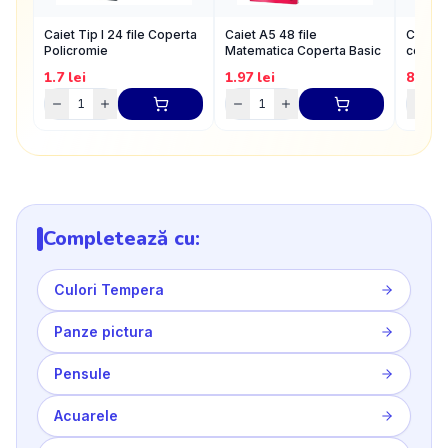
Caiet Tip I 24 file Coperta
Caiet A5 48 file
Carioca
Policromie
Matematica Coperta Basic
conic 
1.7
lei
1.97
lei
8.05
l
Completează cu:
Culori Tempera
Panze pictura
Pensule
Acuarele