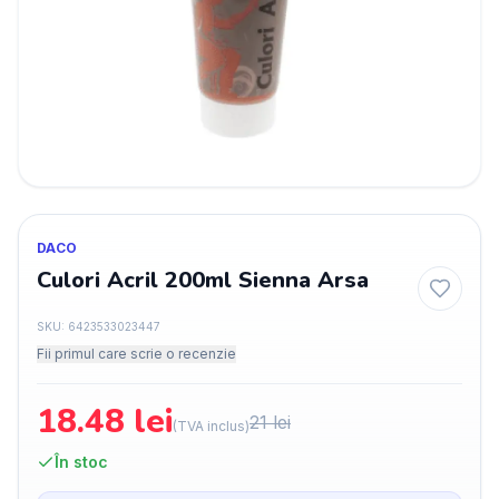
DACO
Culori Acril 200ml Sienna Arsa
SKU:
6423533023447
Fii primul care scrie o recenzie
18.48
lei
21
lei
(TVA inclus)
În stoc