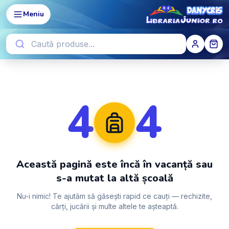
Meniu
4
4
Această pagină este încă în vacanță sau
s-a mutat la altă școală
Nu-i nimic! Te ajutăm să găsești rapid ce cauți — rechizite,
cărți, jucării și multe altele te așteaptă.