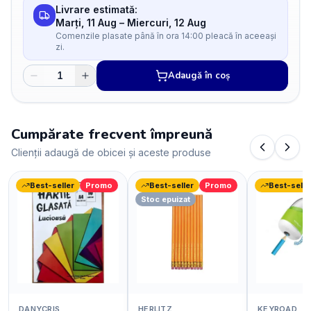
Livrare estimată:
Marți, 11 Aug
–
Miercuri, 12 Aug
Comenzile plasate până în ora 14:00 pleacă în aceeași
zi.
Adaugă în coș
Cumpărate frecvent împreună
Clienții adaugă de obicei și aceste produse
Best-seller
Promo
Best-seller
Promo
Best-selle
Stoc epuizat
DANYCRIS
HERLITZ
KEYROAD