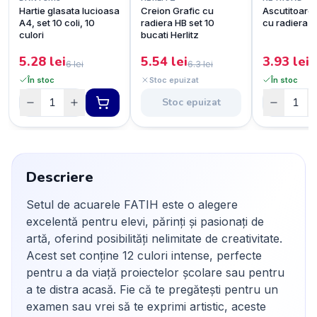
Hartie glasata lucioasa
Creion Grafic cu
Ascutitoare
A4, set 10 coli, 10
radiera HB set 10
cu radiera
culori
bucati Herlitz
5.28
lei
5.54
lei
3.93
lei
6
lei
6.3
lei
4
În stoc
Stoc epuizat
În stoc
Stoc epuizat
Descriere
Setul de acuarele FATIH este o alegere
excelentă pentru elevi, părinți și pasionați de
artă, oferind posibilități nelimitate de creativitate.
Acest set conține 12 culori intense, perfecte
pentru a da viață proiectelor școlare sau pentru
a te distra acasă. Fie că te pregătești pentru un
examen sau vrei să te exprimi artistic, aceste