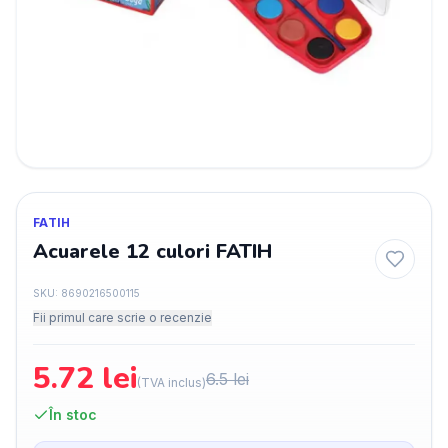
FATIH
Acuarele 12 culori FATIH
SKU:
8690216500115
Fii primul care scrie o recenzie
5.72
lei
6.5
lei
(TVA inclus)
În stoc