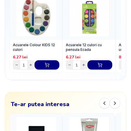
Acuarele Colour KIDS 12
Acuarele 12 culori cu
Acuarel
culori
pensula Ecada
uscate
6.27
lei
6.27
lei
8.95
l
Te-ar putea interesa