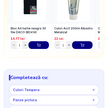
Bloc A4 hartie neagra 30
Culori Acril 200ml Albastru
Culori
file DACO (BD414)
Metalizat
Metaliz
14.77
lei
22
lei
22
lei
Completează cu:
Culori Tempera
Panze pictura