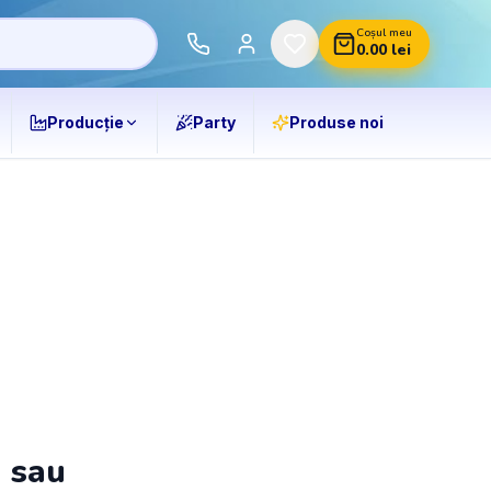
Coșul meu
0.00
lei
Producție
Party
Produse noi
ă sau