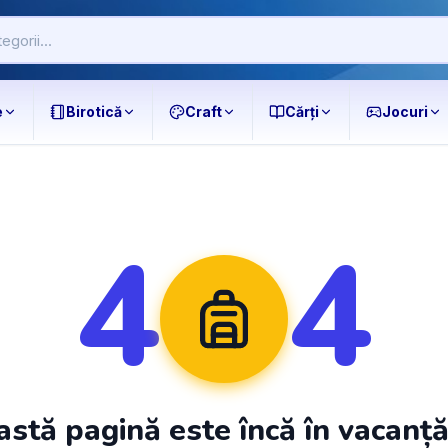
e
Birotică
Craft
Cărți
Jocuri
4
4
stă pagină este încă în vacanț