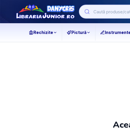
Rechizite
Pictură
Instrument
Acea