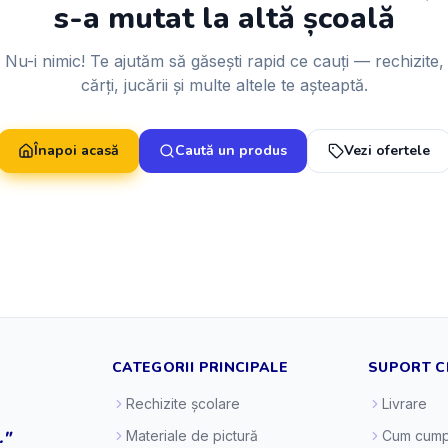
s-a mutat la altă școală
Nu-i nimic! Te ajutăm să găsești rapid ce cauți — rechizite,
cărți, jucării și multe altele te așteaptă.
Înapoi acasă
Caută un produs
Vezi ofertele
CATEGORII PRINCIPALE
SUPORT C
Rechizite școlare
Livrare
."
Materiale de pictură
Cum cump