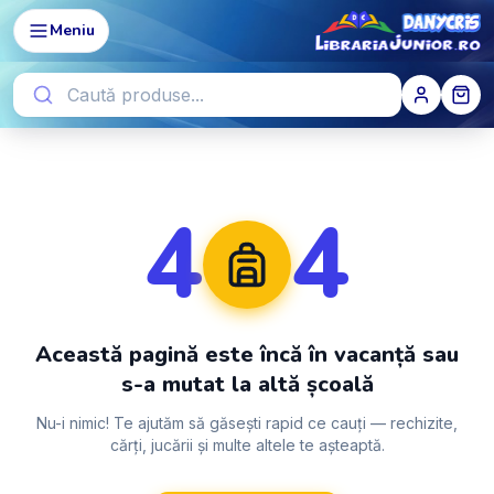
Meniu
4
4
Această pagină este încă în vacanță sau
s-a mutat la altă școală
Nu-i nimic! Te ajutăm să găsești rapid ce cauți — rechizite,
cărți, jucării și multe altele te așteaptă.