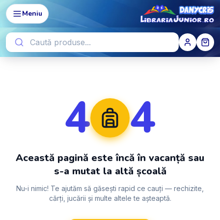
Meniu
4
4
Această pagină este încă în vacanță sau
s-a mutat la altă școală
Nu-i nimic! Te ajutăm să găsești rapid ce cauți — rechizite,
cărți, jucării și multe altele te așteaptă.