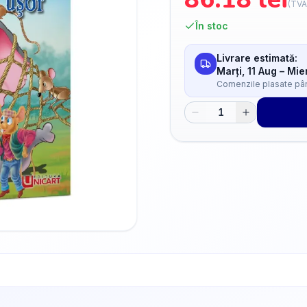
(TVA
În stoc
Livrare estimată:
Marți, 11 Aug
–
Mier
Comenzile plasate până