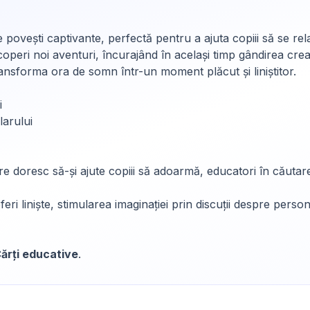
 povești captivante, perfectă pentru a ajuta copiii să se re
operi noi aventuri, încurajând în același timp gândirea creat
ransforma ora de somn într-un moment plăcut și liniștitor.
i
larului
are doresc să-și ajute copiii să adoarmă, educatori în căutar
eri liniște, stimularea imaginației prin discuții despre perso
ărți educative
.