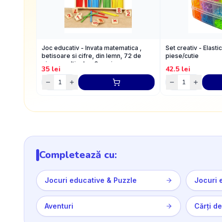
Joc educativ - Invata matematica ,
Set creativ - Elast
betisoare si cifre, din lemn, 72 de
piese/cutie
piese, multicolor, 3+ ani
35
lei
42.5
lei
Completează cu:
Jocuri educative & Puzzle
Jocuri 
Aventuri
Cărți de