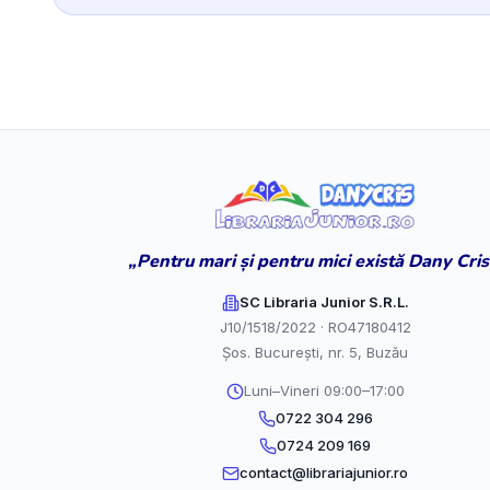
„Pentru mari și pentru mici există Dany Cris
SC Libraria Junior S.R.L.
J10/1518/2022 · RO47180412
Șos. București, nr. 5, Buzău
Luni–Vineri 09:00–17:00
0722 304 296
0724 209 169
contact@librariajunior.ro