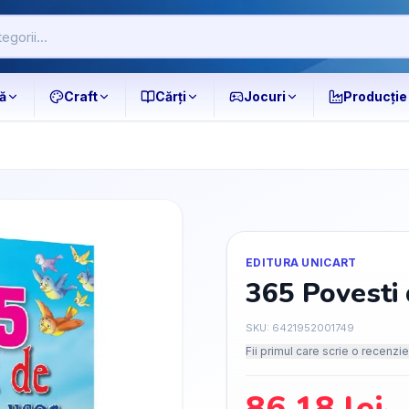
ă
Craft
Cărți
Jocuri
Producție
EDITURA UNICART
365 Povesti
SKU:
6421952001749
Fii primul care scrie o recenzie
86.18
lei