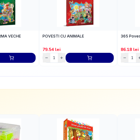
ERMA VECHE
POVESTI CU ANIMALE
365 Poves
79.54
lei
86.18
lei