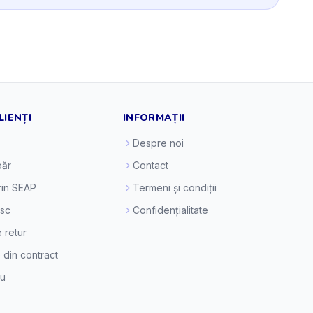
LIENȚI
INFORMAȚII
Despre noi
ăr
Contact
prin SEAP
Termeni și condiții
esc
Confidențialitate
e retur
 din contract
eu