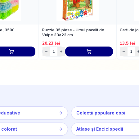
ice, 3500
Puzzle 35 piese - Ursul pacalit de
Carti de j
Vulpe 33x23 cm
20.23
lei
13.5
lei
educative
Colecții populare copii
 colorat
Atlase și Enciclopedii