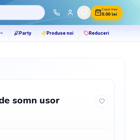
Coșul meu
0.00
lei
Party
Produse noi
Reduceri
 de somn usor