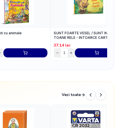
ti cu animale
SUNT FOARTE VESEL / SUNT IN
A
TOANE RELE - INTOARCE CARTEA
C
37.14
lei
3
Vezi toate