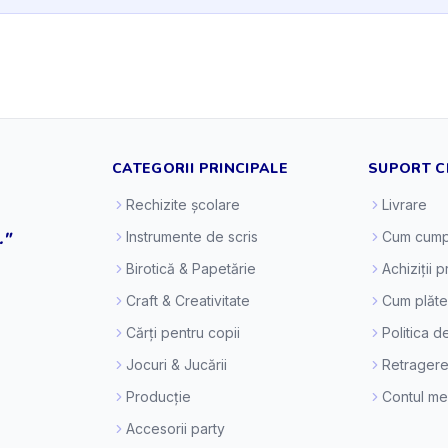
CATEGORII PRINCIPALE
SUPORT C
Rechizite școlare
Livrare
."
Instrumente de scris
Cum cump
Birotică & Papetărie
Achiziții 
Craft & Creativitate
Cum plăt
Cărți pentru copii
Politica d
Jocuri & Jucării
Retragere
Producție
Contul m
Accesorii party