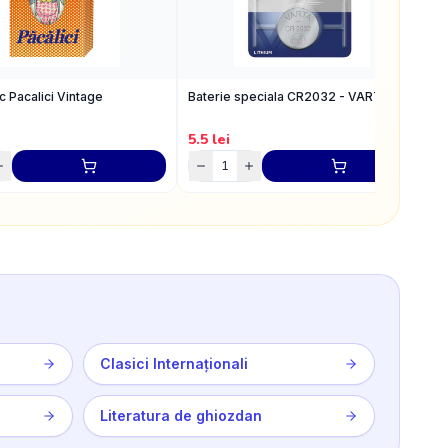
oc Pacalici Vintage
Baterie speciala CR2032 - VARTA
B
s
5.5
lei
1
Clasici Internaționali
Literatura de ghiozdan