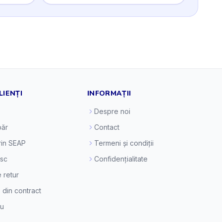
LIENȚI
INFORMAȚII
Despre noi
ăr
Contact
prin SEAP
Termeni și condiții
esc
Confidențialitate
e retur
 din contract
eu