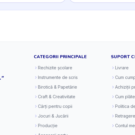
CATEGORII PRINCIPALE
SUPORT C
Rechizite școlare
Livrare
."
Instrumente de scris
Cum cump
Birotică & Papetărie
Achiziții 
Craft & Creativitate
Cum plăt
Cărți pentru copii
Politica d
Jocuri & Jucării
Retragere
Producție
Contul m