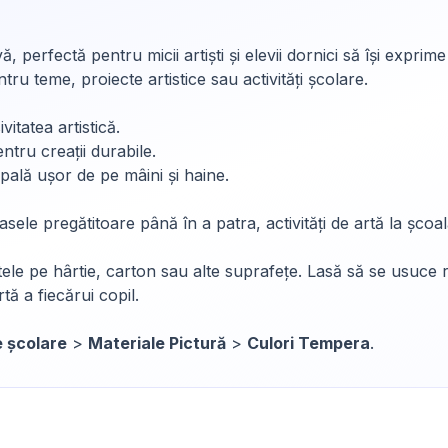
erfectă pentru micii artiști și elevii dornici să își exprim
tru teme, proiecte artistice sau activități școlare.
itatea artistică.
entru creații durabile.
ală ușor de pe mâini și haine.
lasele pregătitoare până în a patra, activități de artă la școa
e pe hârtie, carton sau alte suprafețe. Lasă să se usuce r
ă a fiecărui copil.
e școlare
>
Materiale Pictură
>
Culori Tempera
.