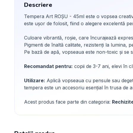
Descriere
Tempera Art ROȘU - 45ml este o vopsea creativă, p
este ușor de folosit, fiind o alegere excelentă pen
Culoare vibrantă, roșie, care încurajează expresiv
Pigmenti de înaltă calitate, rezistenți la lumina, p
Pe bază de apă, vopseaua este non-toxic și se sp
Recomandat pentru:
copii de 3-7 ani, elevi în c
Utilizare:
Aplică vopseaua cu pensule sau degetel
tempera este un accesoriu esențial în trusa de art
Acest produs face parte din categoria:
Rechizit