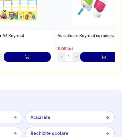
ar A5 Keyroad
Ascutitoare Keyroad cu radiera
C
3.93
lei
1
Acuarele
Rechizite școlare