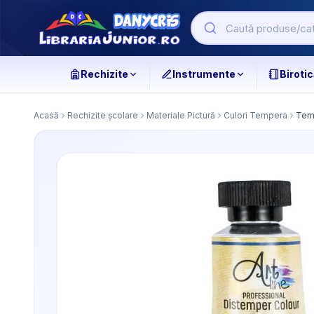
Rechizite
Instrumente
Birotic
Acasă
Rechizite școlare
Materiale Pictură
Culori Tempera
Tem