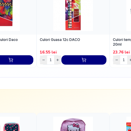
culori Daco
Culori Guasa 12c DACO
Culori tem
20ml
16.55
lei
23.76
lei