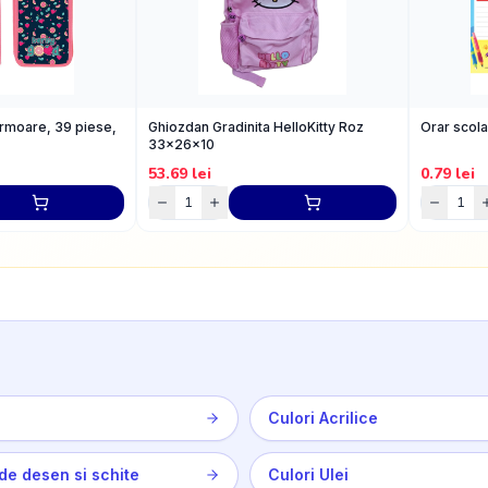
ermoare, 39 piese,
Ghiozdan Gradinita HelloKitty Roz
Orar scol
33x26x10
53.69
lei
0.79
lei
e
Culori Acrilice
 de desen si schite
Culori Ulei