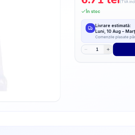
(TVA inc
În stoc
Livrare estimată:
Luni, 10 Aug
–
Marț
Comenzile plasate până