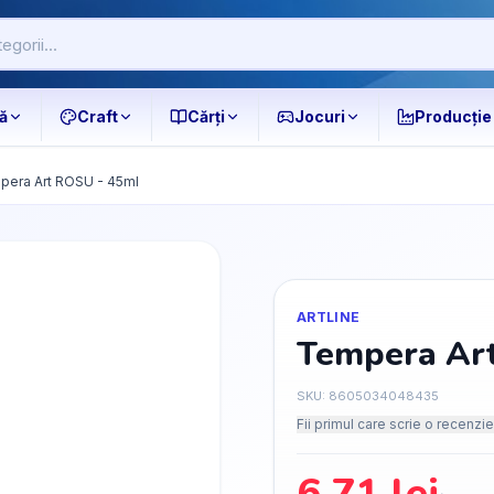
ă
Craft
Cărți
Jocuri
Producție
pera Art ROSU - 45ml
ARTLINE
Tempera Ar
SKU:
8605034048435
Fii primul care scrie o recenzie
6.71
lei