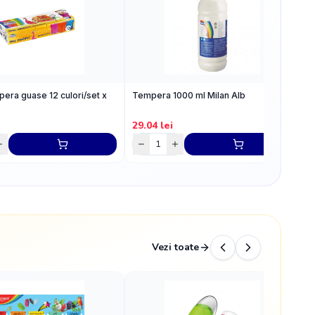
pera guase 12 culori/set x
Tempera 1000 ml Milan Alb
T
M
29.04
lei
2
Vezi toate