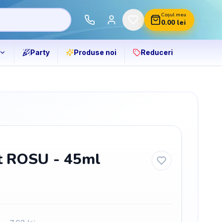
Coșul meu
0.00
lei
Party
Produse noi
Reduceri
t ROSU - 45ml