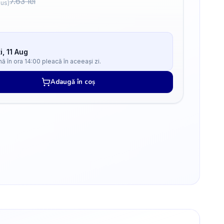
7.63
lei
lus)
i, 11 Aug
 în ora 14:00 pleacă în aceeași zi.
Adaugă în coș