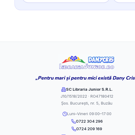
„Pentru mari și pentru mici există Dany Cris
SC Libraria Junior S.R.L.
J10/1518/2022 · RO47180412
Șos. București, nr. 5, Buzău
Luni–Vineri 09:00–17:00
0722 304 296
0724 209 169