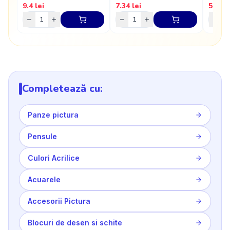
9.4
lei
7.34
lei
5.28
l
Completează cu:
Panze pictura
Pensule
Culori Acrilice
Acuarele
Accesorii Pictura
Blocuri de desen si schite