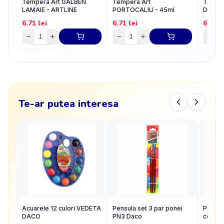
Tempera Art GALBEN
Tempera Art
Temper
LAMAIE - ARTLINE
PORTOCALIU - 45ml
DESCHI
6.71
lei
6.71
lei
6.71
l
Te-ar putea interesa
Acuarele 12 culori VEDETA
Pensula set 3 par ponei
Pahar p
DACO
PN3 Daco
compar