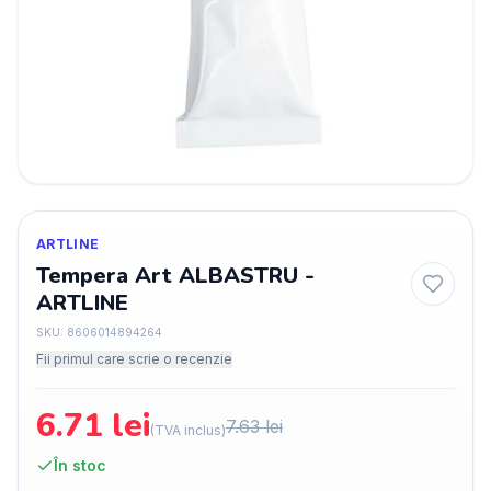
ARTLINE
Tempera Art ALBASTRU -
ARTLINE
SKU:
8606014894264
Fii primul care scrie o recenzie
6.71
lei
7.63
lei
(TVA inclus)
În stoc