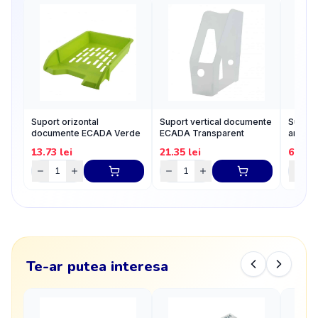
Suport orizontal
Suport vertical documente
Suport 
documente ECADA Verde
ECADA Transparent
argint
13.73
lei
21.35
lei
6
lei
Te-ar putea interesa