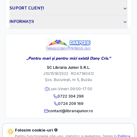
SUPORT CLIENȚI
INFORMAȚII
„Pentru mari și pentru mici există Dany Cris."
SC Libraria Junior S.R.L.
J10/1518/2022 · RO47180412
Șos. București, nr. 5, Buzău
Luni–Vineri 09:00–17:00
0722 304 296
0724 209 169
contact@librariajunior.ro
Folosim cookie-uri 🍪
Pentru funcționarea site-ului, statistici și marketing. Detalii în
Politica