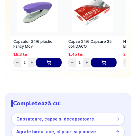
Capsator 24/6 plastic
Capse 24/6 Capsare 25
Hartie
Fancy Mov
coli DACO
EKON 
coli/to
18.3
lei
1.45
lei
23
lei
Completează cu:
Capsatoare, capse si decapsatoare
Agrafe birou, ace, clipsuri si pioneze