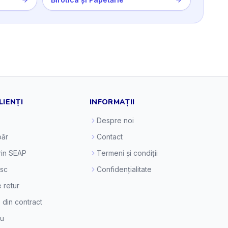
LIENȚI
INFORMAȚII
Despre noi
ăr
Contact
prin SEAP
Termeni și condiții
esc
Confidențialitate
e retur
 din contract
eu