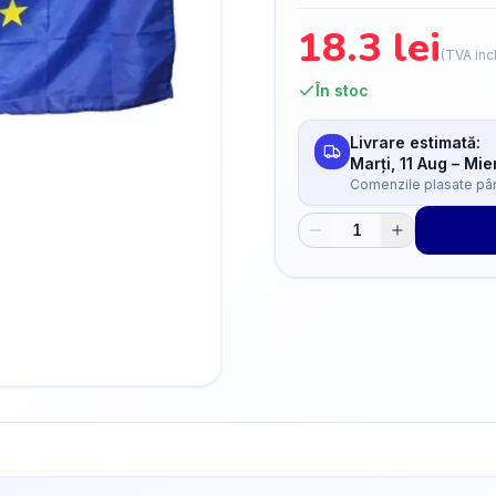
18.3
lei
(TVA inc
În stoc
Livrare estimată:
Marți, 11 Aug
–
Mier
Comenzile plasate până