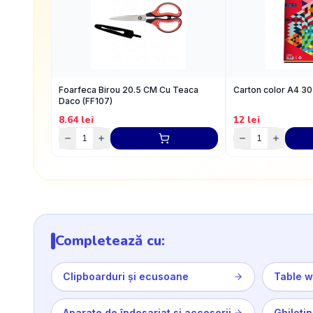
Foarfeca Birou 20.5 CM Cu Teaca
Carton color A4 30
Daco (FF107)
8.64
lei
12
lei
Completează cu:
Clipboarduri și ecusoane
Aparate de îndosariat si accesorii
Ghiloti