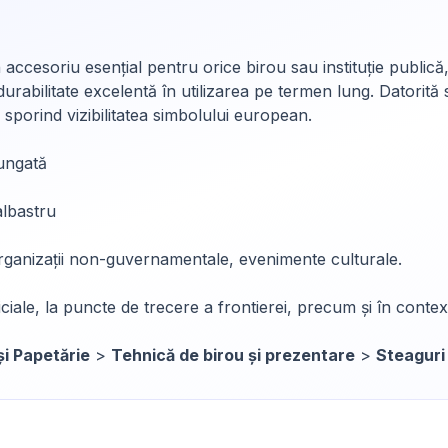
ccesoriu esențial pentru orice birou sau instituție publică
 durabilitate excelentă în utilizarea pe termen lung. Datorit
or, sporind vizibilitatea simbolului european.
lungată
albastru
, organizații non-guvernamentale, evenimente culturale.
iale, la puncte de trecere a frontierei, precum și în contex
și Papetărie
>
Tehnică de birou și prezentare
>
Steaguri