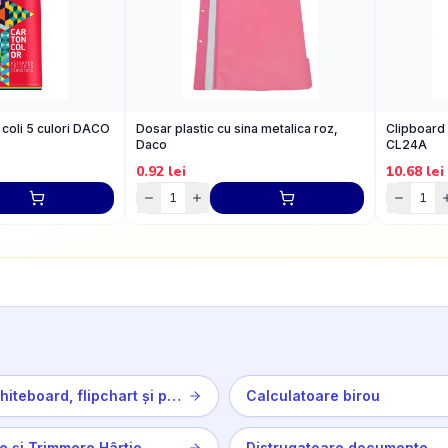
 coli 5 culori DACO
Dosar plastic cu sina metalica roz,
Clipboard
Daco
CL24A
0.92
lei
10.68
lei
Table whiteboard, flipchart și panouri de plută
Calculatoare birou
ne și Trimmere Hârtie
Distrugatoare documente