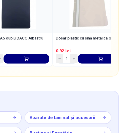
 A5 dublu DACO Albastru
Dosar plastic cu sina metalica Gri
H
8
0.92
lei
2
Aparate de laminat și accesorii
Birotica și Papetărie