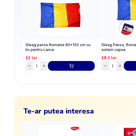
Steag panza Romania 90x150 cm cu
Steag Panza, Roma
tiv pentru Lance
sistem capse
12
lei
18.3
lei
Te-ar putea interesa