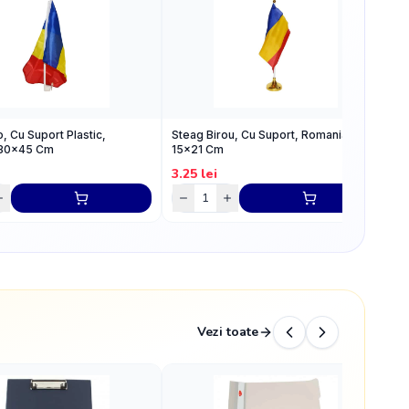
, Cu Suport Plastic,
Steag Birou, Cu Suport, Romania,
I
 30x45 Cm
15x21 Cm
2
3.25
lei
1
Vezi toate