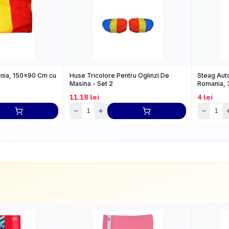
nia, 150x90 Cm cu
Huse Tricolore Pentru Oglinzi De
Steag Auto
Masina - Set 2
Romania,
11.18
lei
4
lei