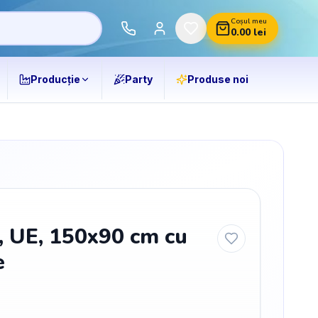
Coșul meu
0.00
lei
Producție
Party
Produse noi
, UE, 150x90 cm cu
e