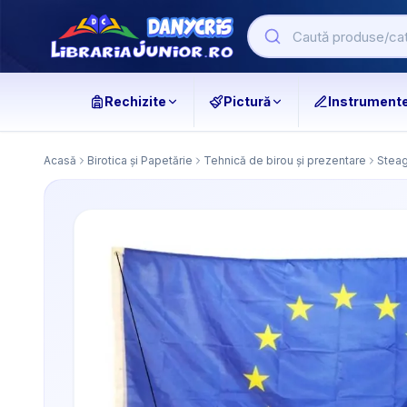
Rechizite
Pictură
Instrument
Acasă
Birotica și Papetărie
Tehnică de birou și prezentare
Steag