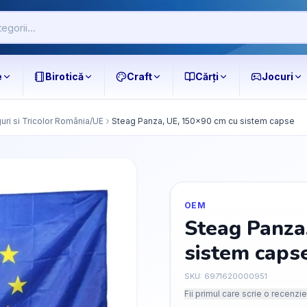
e
Birotică
Craft
Cărți
Jocuri
uri si Tricolor România/UE
Steag Panza, UE, 150x90 cm cu sistem capse
OEM
Steag Panza
sistem caps
SKU:
6971620000951
Fii primul care scrie o recenzie