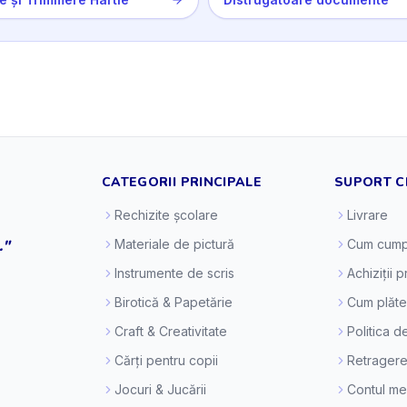
CATEGORII PRINCIPALE
SUPORT C
Rechizite școlare
Livrare
."
Materiale de pictură
Cum cump
Instrumente de scris
Achiziții 
Birotică & Papetărie
Cum plăt
Craft & Creativitate
Politica d
Cărți pentru copii
Retragere
Jocuri & Jucării
Contul m