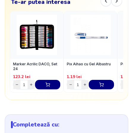
Te-ar putea interesa
Marker Acrilic DACO, Set
Pix Aihao cu Gel Albastru
Pix Ai
24
123.2
lei
1.19
lei
1.19
l
Completează cu: