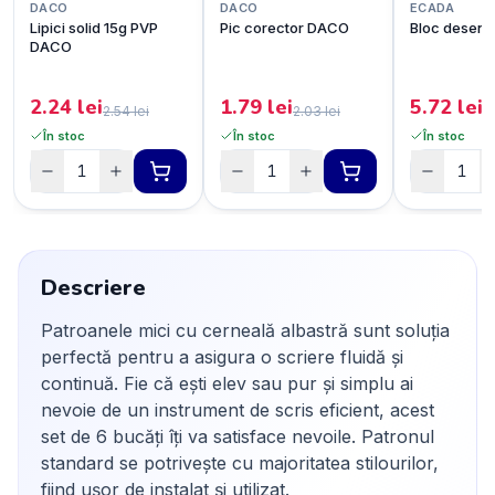
DACO
DACO
ECADA
Lipici solid 15g PVP
Pic corector DACO
Bloc desen 
DACO
2.24
lei
1.79
lei
5.72
lei
2.54
lei
2.03
lei
6
În stoc
În stoc
În stoc
Descriere
Patroanele mici cu cerneală albastră sunt soluția
perfectă pentru a asigura o scriere fluidă și
continuă. Fie că ești elev sau pur și simplu ai
nevoie de un instrument de scris eficient, acest
set de 6 bucăți îți va satisface nevoile. Patronul
standard se potrivește cu majoritatea stilourilor,
fiind ușor de instalat și utilizat.