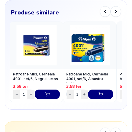
Produse similare
Patroane Mici, Cerneala
Patroane Mici, Cerneala
Patroa
4001, set/6, Negru Lucios
4001, set/6, Albastru
Albastr
Inchis
3.58
lei
3.58
lei
5.82
l