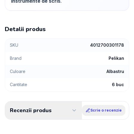
instrumente de scris
.
Detalii produs
SKU
4012700301178
Brand
Pelikan
Culoare
Albastru
Cantitate
6 buc
Recenzii produs
Scrie o recenzie