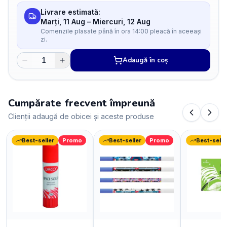
Livrare estimată:
Marți, 11 Aug
–
Miercuri, 12 Aug
Comenzile plasate până în ora 14:00 pleacă în aceeași
zi.
Adaugă în coș
Cumpărate frecvent împreună
Clienții adaugă de obicei și aceste produse
Best-seller
Promo
Best-seller
Promo
Best-selle