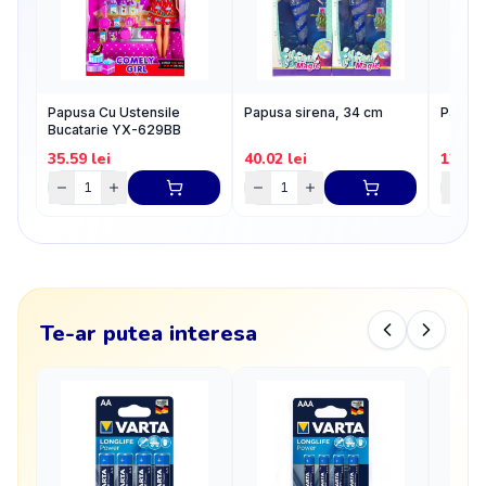
Papusa Cu Ustensile
Papusa sirena, 34 cm
Papusa 
Bucatarie YX-629BB
35.59
lei
40.02
lei
121
le
Te-ar putea interesa