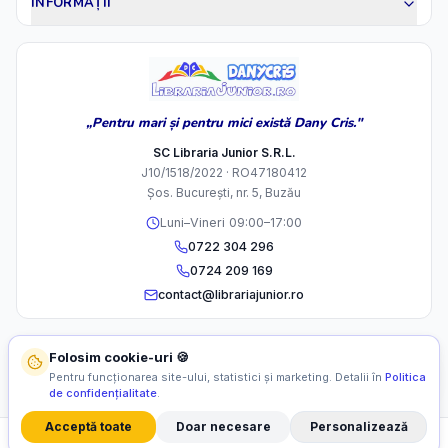
INFORMAȚII
„Pentru mari și pentru mici există Dany Cris."
SC Libraria Junior S.R.L.
J10/1518/2022 · RO47180412
Șos. București, nr. 5, Buzău
Luni–Vineri 09:00–17:00
0722 304 296
0724 209 169
contact@librariajunior.ro
Folosim cookie-uri 🍪
Pentru funcționarea site-ului, statistici și marketing. Detalii în
Politica
de confidențialitate
.
Acceptă toate
Doar necesare
Personalizează
©
2026
SC Libraria Junior S.R.L. Toate drepturile rezervate.