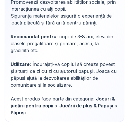
Promovează dezvoltarea abilităților sociale, prin
interacțiunea cu alți copii.
Siguranța materialelor asigură o experiență de
joacă plăcută și fără grijă pentru părinți.
Recomandat pentru:
copii de 3-8 ani, elevi din
clasele pregătitoare și primare, acasă, la
grădiniță etc.
Utilizare:
Încurajați-vă copilul să creeze povești
și situații de zi cu zi cu ajutorul păpușii. Joaca cu
păpuși ajută la dezvoltarea abilităților de
comunicare și la socializare.
Acest produs face parte din categoria:
Jocuri &
jucării pentru copii
>
Jucării de pluș & Papuși
>
Păpuși
.