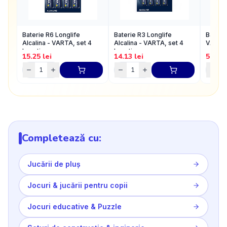
Baterie R6 Longlife
Baterie R3 Longlife
Bateri
Alcalina - VARTA, set 4
Alcalina - VARTA, set 4
VARTA
bucati
bucati
15.25
lei
14.13
lei
5.5
lei
Completează cu:
Jucării de pluș
Jocuri & jucării pentru copii
Jocuri educative & Puzzle