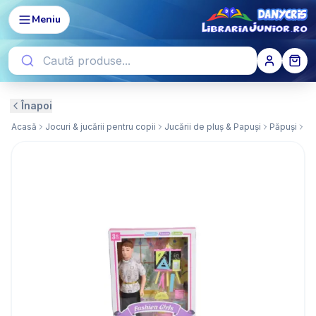
Meniu
Înapoi
Acasă
Jocuri & jucării pentru copii
Jucării de pluș & Papuși
Păpuși
Pa