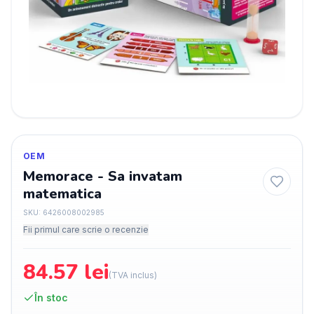
OEM
Memorace - Sa invatam
matematica
SKU:
6426008002985
Fii primul care scrie o recenzie
84.57
lei
(TVA inclus)
În stoc