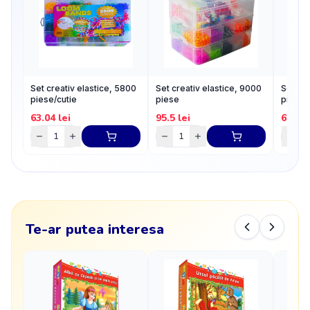
Set creativ elastice, 5800
Set creativ elastice, 9000
Set cre
piese/cutie
piese
piese,
63.04
lei
95.5
lei
61.01
Te-ar putea interesa