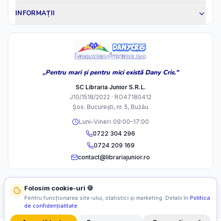
INFORMAȚII
„Pentru mari și pentru mici există Dany Cris."
SC Libraria Junior S.R.L.
J10/1518/2022 · RO47180412
Șos. București, nr. 5, Buzău
Luni–Vineri 09:00–17:00
0722 304 296
0724 209 169
contact@librariajunior.ro
Folosim cookie-uri 🍪
Pentru funcționarea site-ului, statistici și marketing. Detalii în
Politica
de confidențialitate
.