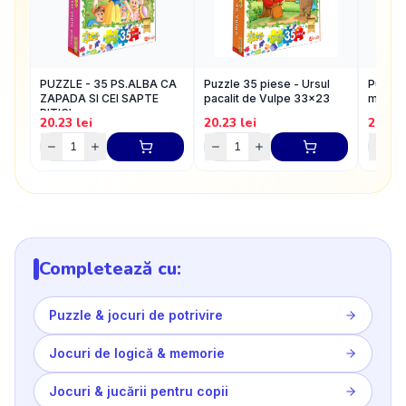
PUZZLE - 35 PS.ALBA CA
Puzzle 35 piese - Ursul
Puzzle
ZAPADA SI CEI SAPTE
pacalit de Vulpe 33x23
model
PITICI
cm
20.23
lei
20.23
lei
25.42
Completează cu:
Puzzle & jocuri de potrivire
Jocuri de logică & memorie
Jocuri & jucării pentru copii