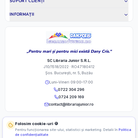
SUPORT CLIENȚI
INFORMAȚII
„Pentru mari și pentru mici există Dany Cris."
SC Libraria Junior S.R.L.
J10/1518/2022 · RO47180412
Șos. București, nr. 5, Buzău
Luni–Vineri 09:00–17:00
0722 304 296
0724 209 169
contact@librariajunior.ro
Folosim cookie-uri 🍪
Pentru funcționarea site-ului, statistici și marketing. Detalii în
Politica
de confidențialitate
.