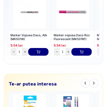
Marker Vopsea Daco, Alb
Marker vopsea Daco Roz
Marker
(MK501W)
Fluorescent (MK501RF)
Negru
5.54
lei
5.54
lei
5.54
l
Te-ar putea interesa