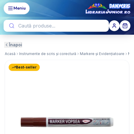
Meniu
Înapoi
Acasă
Instrumente de scris și corectură
Markere și Evidențiatoare
Mar
Best-seller