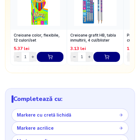
Creioane color, flexibile,
Creioane grafit HB, tabla
Pix Rol
12 culori/set
inmultirii, 4 cul/blister
cu radi
5.37
lei
3.13
lei
11.63
Completează cu:
Markere cu cretă lichidă
Markere acrilice