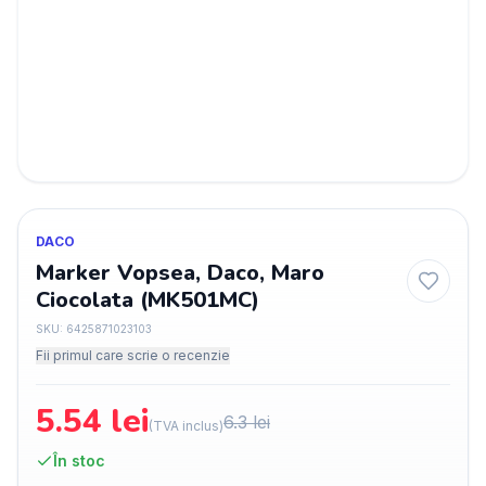
DACO
Marker Vopsea, Daco, Maro
Ciocolata (MK501MC)
SKU:
6425871023103
Fii primul care scrie o recenzie
5.54
lei
6.3
lei
(TVA inclus)
În stoc