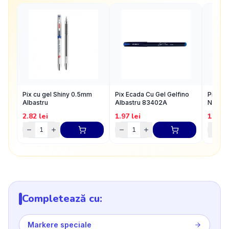
Pix cu gel Shiny 0.5mm
Pix Ecada Cu Gel Gelfino
Pix Ec
Albastru
Albastru 83402A
Negru
2.82
lei
1.97
lei
1.97
l
Completează cu:
Markere speciale