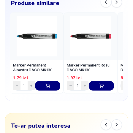
Produse similare
Marker Permanent
Marker Permanent Rosu
Marker
Albastru DACO MK130
DACO MK130
Daco
1.79
lei
1.97
lei
8.95
l
Te-ar putea interesa