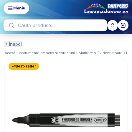
Meniu
Înapoi
Acasă
Instrumente de scris și corectură
Markere și Evidențiatoare
Ma
Best-seller