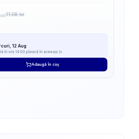
11.08
lei
lus)
curi, 12 Aug
 în ora 14:00 pleacă în aceeași zi.
Adaugă în coș