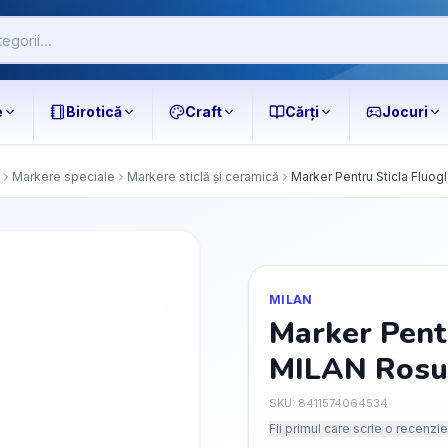
e
Birotică
Craft
Cărți
Jocuri
Markere speciale
Markere sticlă și ceramică
Marker Pentru Sticla Fluo
MILAN
Marker Pentr
MILAN Rosu
SKU:
8411574064534
Fii primul care scrie o recenzie