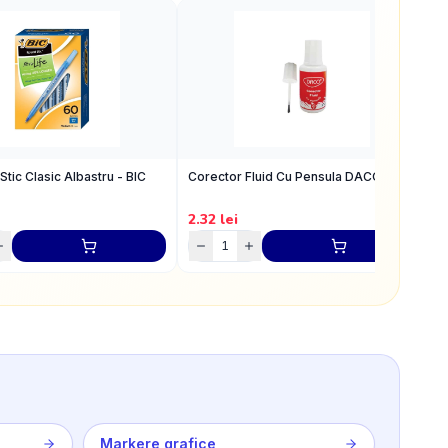
Stic Clasic Albastru - BIC
Corector Fluid Cu Pensula DACO
P
2.32
lei
7
Markere grafice