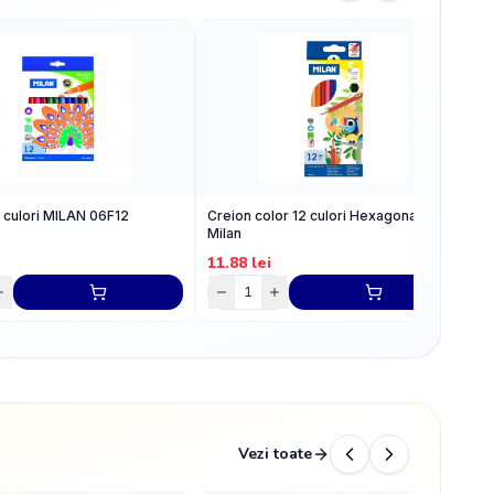
 culori MILAN 06F12
Creion color 12 culori Hexagonal,
B
Milan
11.88
lei
9
Vezi toate