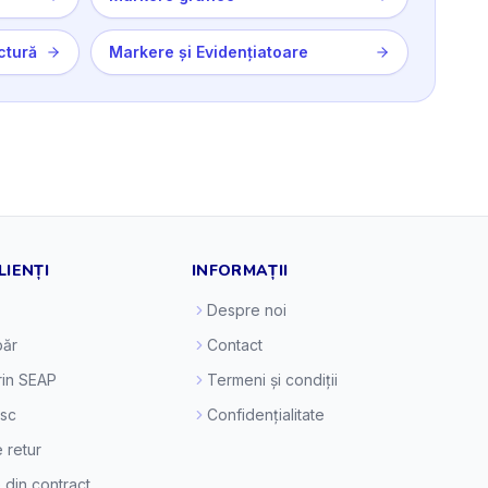
ctură
Markere și Evidențiatoare
LIENȚI
INFORMAȚII
Despre noi
ăr
Contact
prin SEAP
Termeni și condiții
esc
Confidențialitate
e retur
 din contract