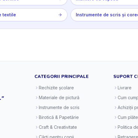
 textile
Instrumente de scris și core
CATEGORII PRINCIPALE
SUPORT C
Rechizite școlare
Livrare
."
Materiale de pictură
Cum cump
Instrumente de scris
Achiziții 
Birotică & Papetărie
Cum plăt
Craft & Creativitate
Politica d
Cărți pentru copii
Retragere