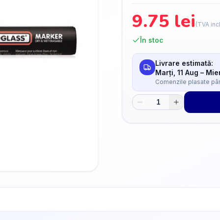
9.75
lei
(TVA inc
În stoc
Livrare estimată:
Marți, 11 Aug
–
Mier
Comenzile plasate până