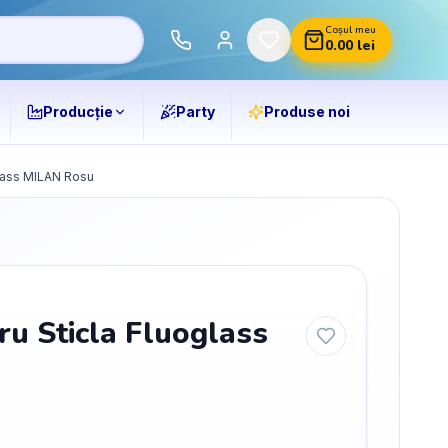
Coșul meu
0.00
lei
Producție
Party
Produse noi
glass MILAN Rosu
u Sticla Fluoglass