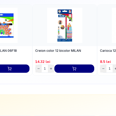
MILAN 06F18
Creion color 12 bicolor MILAN
Carioca 12
14.32
lei
8.5
lei