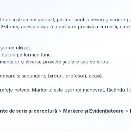
e un instrument versatil, perfect pentru desen și scriere p
de 2-4 mm, acesta asigură o aplicare precisă a cernelei, c
or de utilizat.
 culorii pe termen lung.
entelor și diverse proiecte școlare sau de birou.
 primare și secundare, birouri, profesori, acasă.
rafețe netede. Markerul este ușor de manevrat, făcându-l potr
nte de scris și corectură
>
Markere și Evidențiatoare
>