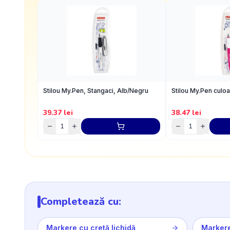
Stilou My.Pen, Stangaci, Alb/Negru
Stilou My.Pen culo
39.37
lei
38.47
lei
Completează cu:
Markere cu cretă lichidă
Markere