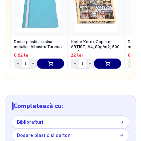
Dosar plastic cu sina
Hartie Xerox Copiator
Dosar p
metalica Albastru Turcoaz
ARTIST, A4, 80g/m2, 500
metali
coli/top
0.92
lei
22
lei
0.92
l
Completează cu:
Bibliorafturi
Dosare plastic si carton