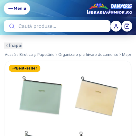
Meniu
Înapoi
Acasă
Birotica și Papetărie
Organizare și arhivare documente
Mape de
Best-seller