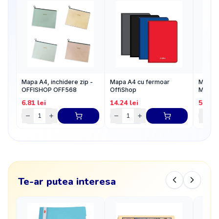
Mapa A4, inchidere zip -
Mapa A4 cu fermoar
Mapa pl
OFFISHOP OFF568
OffiShop
Mov D
6.81
lei
14.24
lei
5.59
l
Te-ar putea interesa