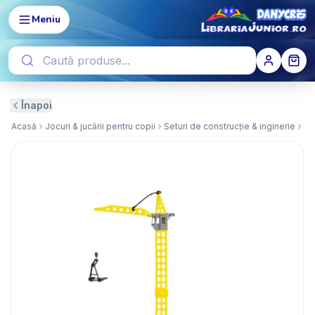
Meniu
Înapoi
Acasă
Jocuri & jucării pentru copii
Seturi de construcție & inginerie
Ve