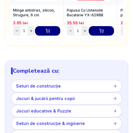
Minge antistres, silicon,
Papusa Cu Ustensile
Puzzle
Strugure, 6 cm
Bucatarie YX-629BB
pacali
cm
3.05
lei
35.59
lei
20.23
Completează cu:
Seturi de construcție
Jocuri & jucării pentru copii
Jocuri educative & Puzzle
Seturi de construcție & inginerie