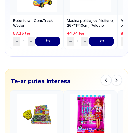
Betoniera - ConsTruck
Masina politie, cu frictiune,
Avion 
Wader
26x11x10cm, Polesie
piese,
Polesi
57.25
lei
44.74
lei
80.21
Te-ar putea interesa