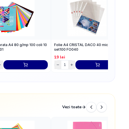
orata A4 80 g/mp 100 coli 10
Folie A4 CRISTAL DACO 40 microni
C
01
set100 FO040
N
19
lei
1
Vezi toate