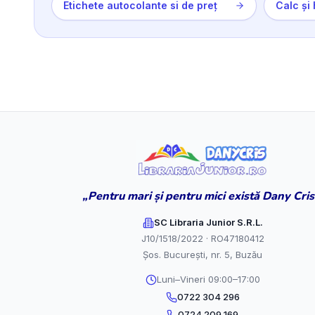
Etichete autocolante si de preț
Calc și 
„Pentru mari și pentru mici există Dany Cris
SC Libraria Junior S.R.L.
J10/1518/2022 · RO47180412
Șos. București, nr. 5, Buzău
Luni–Vineri 09:00–17:00
0722 304 296
0724 209 169