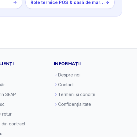
Role termice POS & casă de marcat
LIENȚI
INFORMAȚII
Despre noi
ăr
Contact
prin SEAP
Termeni și condiții
esc
Confidențialitate
e retur
 din contract
eu