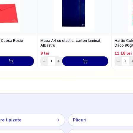
u Capsa Rosie
Mapa A4 cu elastic, carton laminat,
Hartie Col
Albastru
Daco 80g
9
lei
11.18
lei
re tipizate
Plicuri