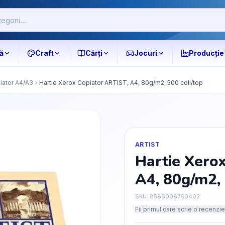
ă
Craft
Cărți
Jocuri
Producție
iator A4/A3
Hartie Xerox Copiator ARTIST, A4, 80g/m2, 500 coli/top
ARTIST
Hartie Xero
A4, 80g/m2, 
SKU:
8586008760402
Fii primul care scrie o recenzie