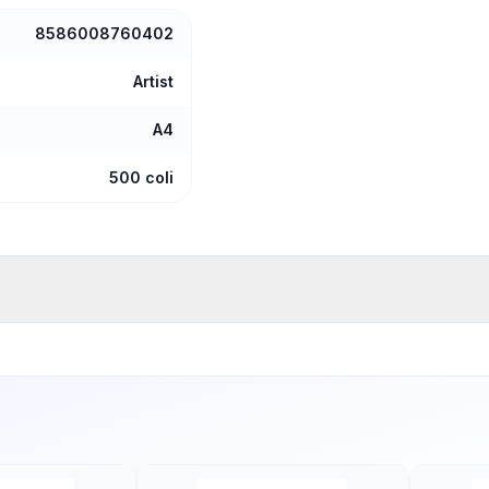
8586008760402
Artist
A4
500 coli