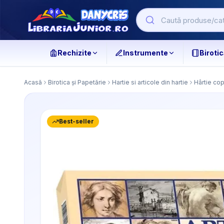
Rechizite
Instrumente
Birotic
Acasă
Birotica și Papetărie
Hartie si articole din hartie
Hârtie cop
Best-seller