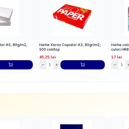
tor A5, 80g/m2,
Hartie Xerox Copiator A3, 80gr/m2,
Hartie col
500 coli/top
culori HR8
45.25
lei
17
lei