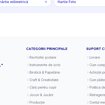
hârtie milimetrică
Hartie Foto
CATEGORII PRINCIPALE
SUPORT C
Rechizite școlare
Livrare
."
Instrumente de scris
Cum cump
Birotică & Papetărie
Achiziții 
Craft & Creativitate
Cum plăt
Cărți pentru copii
Politica d
Jocuri & Jucării
Retragere
Producție
Contul m