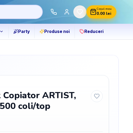
Coșul meu
0.00
lei
Party
Produse noi
Reduceri
x Copiator ARTIST,
500 coli/top