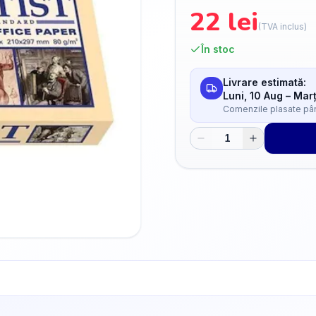
22
lei
(TVA inclus)
În stoc
Livrare estimată:
Luni, 10 Aug
–
Marț
Comenzile plasate până