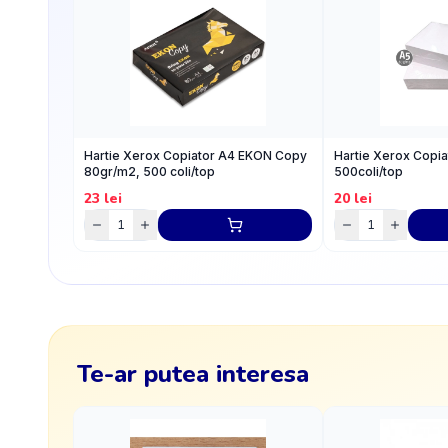
Hartie Xerox Copiator A4 EKON Copy
Hartie Xerox Copia
80gr/m2, 500 coli/top
500coli/top
23
lei
20
lei
Te-ar putea interesa