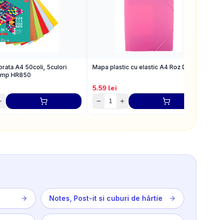
orata A4 50coli, 5culori
Mapa plastic cu elastic A4 Roz DACO
M
/mp HR850
5.59
lei
2
Notes, Post-it si cuburi de hârtie