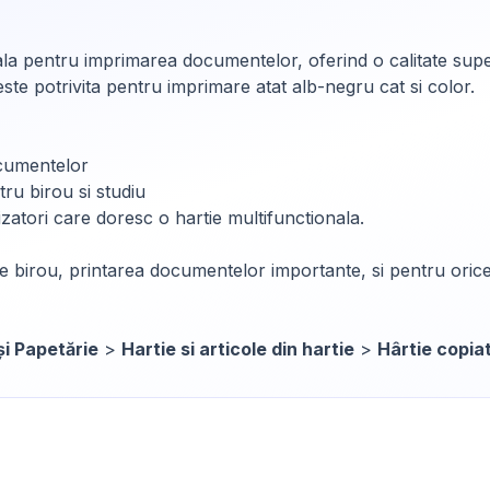
eala pentru imprimarea documentelor, oferind o calitate sup
i este potrivita pentru imprimare atat alb-negru cat si color.
ocumentelor
tru birou si studiu
ilizatori care doresc o hartie multifunctionala.
 birou, printarea documentelor importante, si pentru orice a
și Papetărie
>
Hartie si articole din hartie
>
Hârtie copia