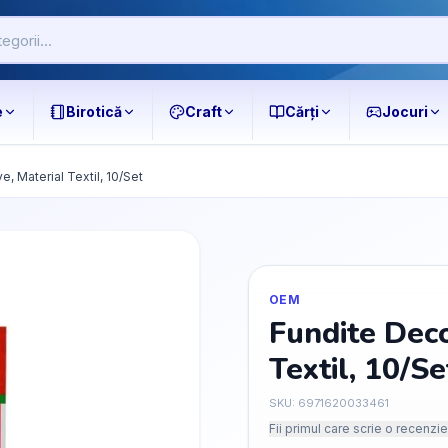
e
Birotică
Craft
Cărți
Jocuri
e, Material Textil, 10/Set
OEM
Fundite Deco
Textil, 10/Se
SKU:
6971620033461
Fii primul care scrie o recenzie