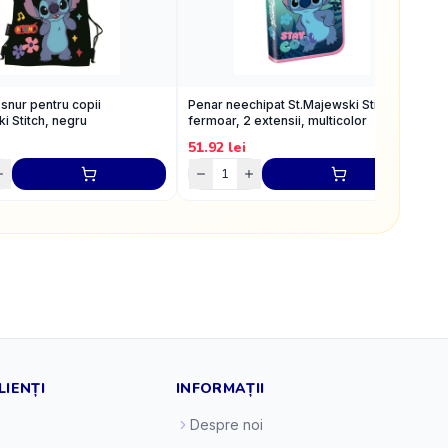
snur pentru copii
Penar neechipat St.Majewski Stitch, 1
P
i Stitch, negru
fermoar, 2 extensii, multicolor
f
51.92
lei
5
LIENȚI
INFORMAȚII
Despre noi