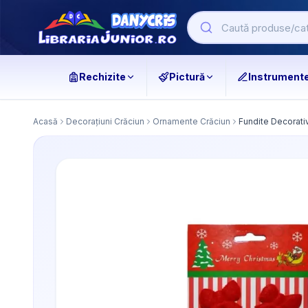
Rechizite
Pictură
Instrument
Acasă
Decorațiuni Crăciun
Ornamente Crăciun
Fundite Decorativ