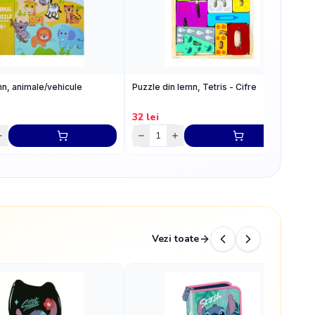
n, animale/vehicule
Puzzle din lemn, Tetris - Cifre
P
c
32
lei
3
Vezi toate