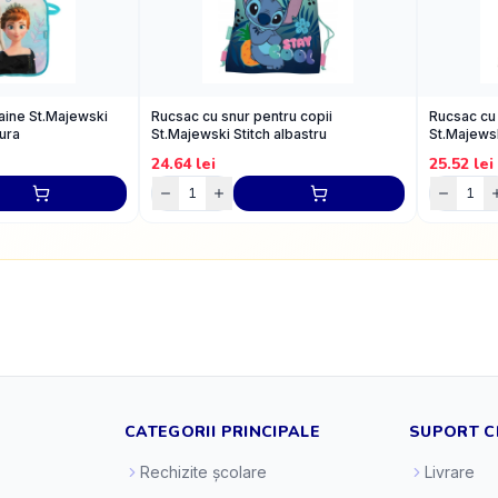
haine St.Majewski
Rucsac cu snur pentru copii
Rucsac cu 
ura
St.Majewski Stitch albastru
St.Majewsk
24.64
lei
25.52
lei
CATEGORII PRINCIPALE
SUPORT C
Rechizite școlare
Livrare