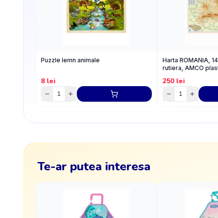
Puzzle lemn animale
Harta ROMANIA, 14
rutiera, AMCO plast
8
lei
250
lei
Te-ar putea interesa