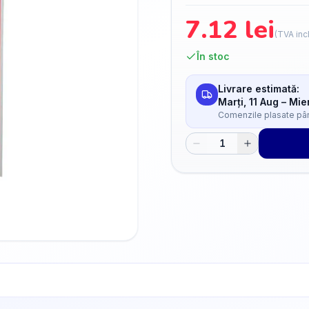
7.12
lei
(TVA inc
În stoc
Livrare estimată:
Marți, 11 Aug
–
Mier
Comenzile plasate până