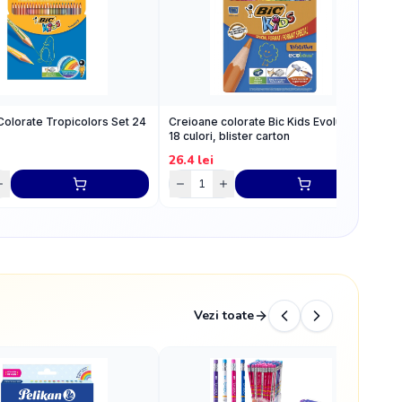
Colorate Tropicolors Set 24
Creioane colorate Bic Kids Evolution,
C
18 culori, blister carton
N
26.4
lei
1
Vezi toate