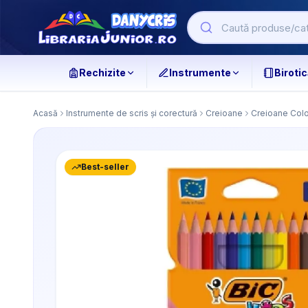
Rechizite
Instrumente
Birotic
Acasă
Instrumente de scris și corectură
Creioane
Creioane Colo
Best-seller