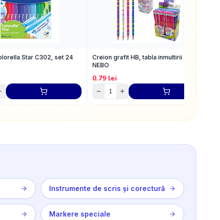
lorella Star C302, set 24
Creion grafit HB, tabla inmultirii -
R
NEBO
0.79
lei
2
Instrumente de scris și corectură
Markere speciale