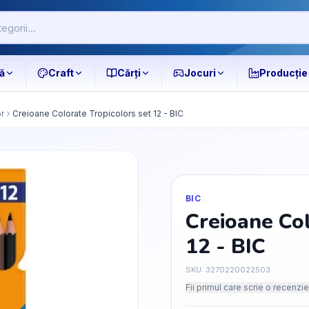
ă
Craft
Cărți
Jocuri
Producție
r
Creioane Colorate Tropicolors set 12 - BIC
BIC
Creioane Col
12 - BIC
SKU:
3270220022503
Fii primul care scrie o recenzie