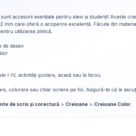
sunt accesorii esențiale pentru elevi și studenți! Aceste cre
2 mm care oferă o acoperire excelentă. Făcute din materiale
entru utilizarea zilnică.
e de desen
ilor
le I-IV, activități școlare, acasă sau la birou.
e, colorare sau chiar scriere pe foi. Asigură-te că le ascuț
nte de scris și corectură
>
Creioane
>
Creioane Color
.