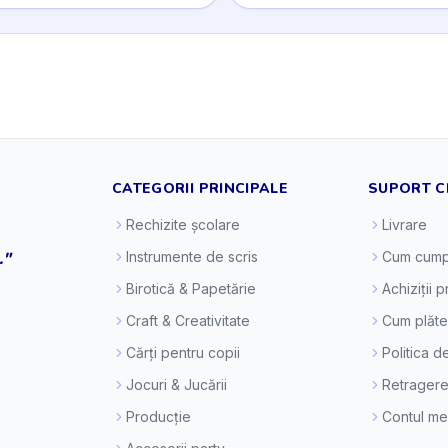
CATEGORII PRINCIPALE
SUPORT C
Rechizite școlare
Livrare
."
Instrumente de scris
Cum cump
Birotică & Papetărie
Achiziții 
Craft & Creativitate
Cum plăt
Cărți pentru copii
Politica d
Jocuri & Jucării
Retragere
Producție
Contul m