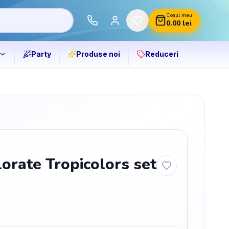
Coșul meu
0.00
lei
Party
Produse noi
Reduceri
orate Tropicolors set