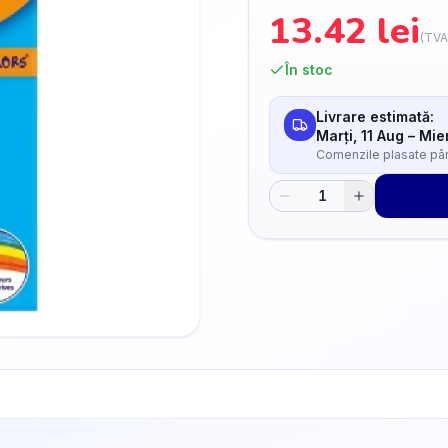
13.42
lei
(TVA
În stoc
Livrare estimată:
Marți, 11 Aug
–
Mier
Comenzile plasate până