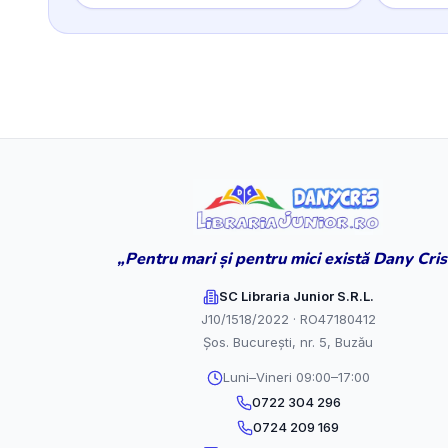
„Pentru mari și pentru mici există Dany Cris
SC Libraria Junior S.R.L.
J10/1518/2022 · RO47180412
Șos. București, nr. 5, Buzău
Luni–Vineri 09:00–17:00
0722 304 296
0724 209 169