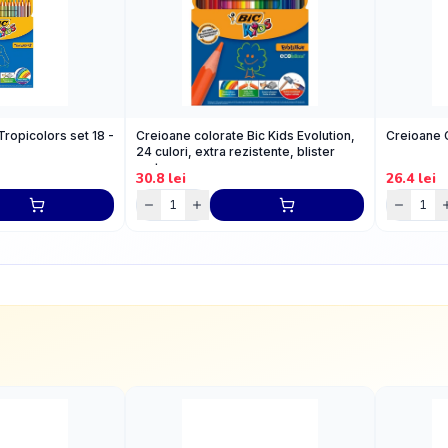
ropicolors set 18 -
Creioane colorate Bic Kids Evolution,
Creioane 
24 culori, extra rezistente, blister
carton
30.8
lei
26.4
lei