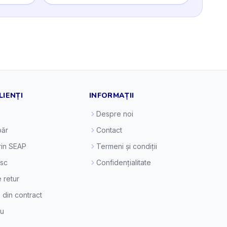
LIENȚI
INFORMAȚII
Despre noi
ăr
Contact
prin SEAP
Termeni și condiții
esc
Confidențialitate
e retur
 din contract
eu