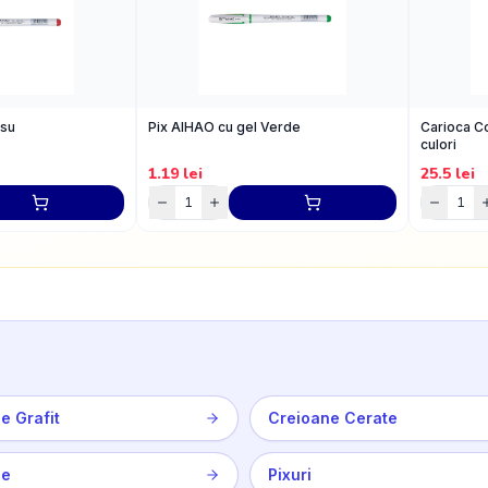
osu
Pix AIHAO cu gel Verde
Carioca Co
culori
1.19
lei
25.5
lei
e Grafit
Creioane Cerate
ne
Pixuri