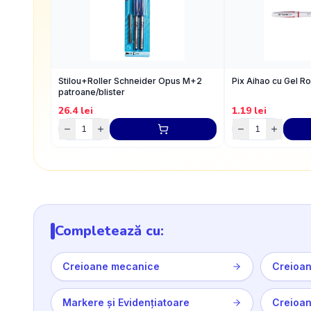
Stilou+Roller Schneider Opus M+2
Pix Aihao cu Gel R
patroane/blister
26.4
lei
1.19
lei
Completează cu:
Creioane mecanice
Creioan
Markere și Evidențiatoare
Creioa