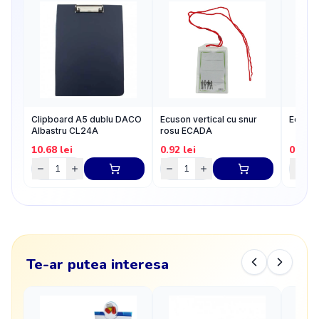
Clipboard A5 dublu DACO
Ecuson vertical cu snur
Ecuson 
Albastru CL24A
rosu ECADA
10.68
lei
0.92
lei
0.76
l
Te-ar putea interesa