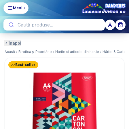
Meniu
Înapoi
Acasă
Birotica și Papetărie
Hartie si articole din hartie
Hârtie & Carton
Best-seller