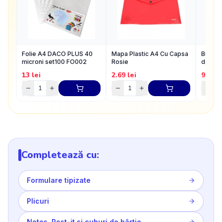
Folie A4 DACO PLUS 40
Mapa Plastic A4 Cu Capsa
Biblior
microni set100 FO002
Rosie
daco r
13
lei
2.69
lei
9.15
l
Completează cu:
Formulare tipizate
Plicuri
Notes, Post-it si cuburi de hârtie