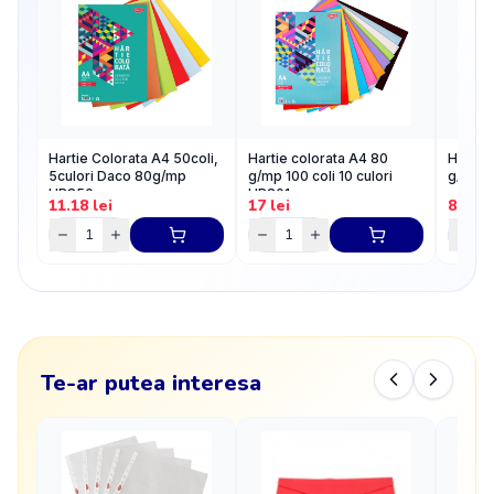
Hartie Colorata A4 50coli,
Hartie colorata A4 80
Hartie
5culori Daco 80g/mp
g/mp 100 coli 10 culori
g/mp 5
HR850
HR801
11.18
lei
17
lei
8.64
l
Te-ar putea interesa