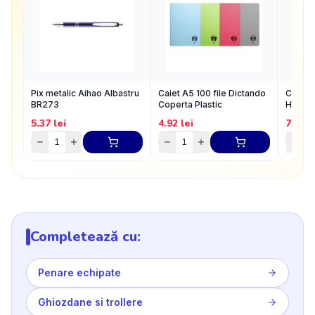
Pix metalic Aihao Albastru
Caiet A5 100 file Dictando
Carioc
BR273
Coperta Plastic
Hai 2m
5.37
lei
4.92
lei
7.04
l
Completează cu:
Penare echipate
Ghiozdane si trollere