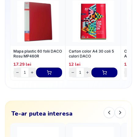
Mapa plastic 60 folii DACO
Carton color A4 30 coli 5
Clipbo
Rosu MP460R
culori DACO
Albast
17.29
lei
12
lei
10.68
Te-ar putea interesa