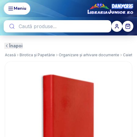
Meniu
Înapoi
Acasă
Birotica și Papetărie
Organizare și arhivare documente
Caiete 