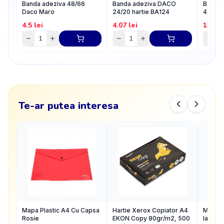
Banda adeziva 48/66
Banda adeziva DACO
Banda 
Daco Maro
24/20 hartie BA124
48/20
4.5
lei
4.07
lei
12
lei
Te-ar putea interesa
Mapa Plastic A4 Cu Capsa
Hartie Xerox Copiator A4
Mapa A
Rosie
EKON Copy 80gr/m2, 500
laminat