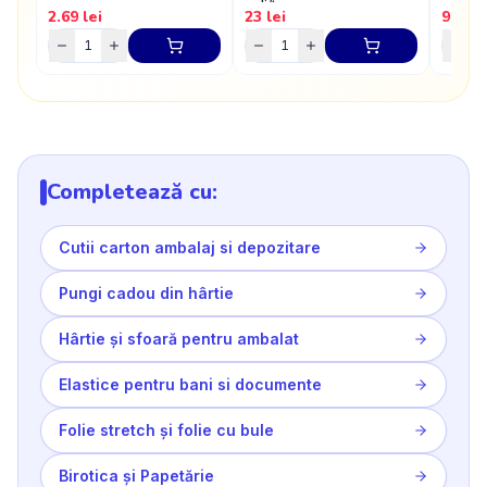
coli/top
2.69
lei
23
lei
9
lei
Completează cu:
Cutii carton ambalaj si depozitare
Pungi cadou din hârtie
Hârtie și sfoară pentru ambalat
Elastice pentru bani si documente
Folie stretch și folie cu bule
Birotica și Papetărie