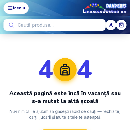
Meniu
4
4
Această pagină este încă în vacanță sau
s-a mutat la altă școală
Nu-i nimic! Te ajutăm să găsești rapid ce cauți — rechizite,
cărți, jucării și multe altele te așteaptă.