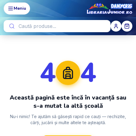
Meniu
4
4
Această pagină este încă în vacanță sau
s-a mutat la altă școală
Nu-i nimic! Te ajutăm să găsești rapid ce cauți — rechizite,
cărți, jucării și multe altele te așteaptă.