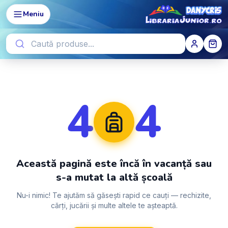
Meniu
4
4
Această pagină este încă în vacanță sau
s-a mutat la altă școală
Nu-i nimic! Te ajutăm să găsești rapid ce cauți — rechizite,
cărți, jucării și multe altele te așteaptă.