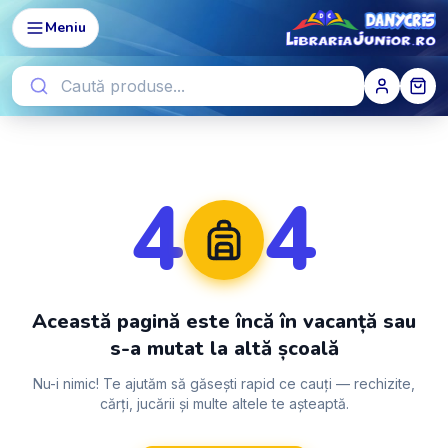
Meniu
4
4
Această pagină este încă în vacanță sau
s-a mutat la altă școală
Nu-i nimic! Te ajutăm să găsești rapid ce cauți — rechizite,
cărți, jucării și multe altele te așteaptă.