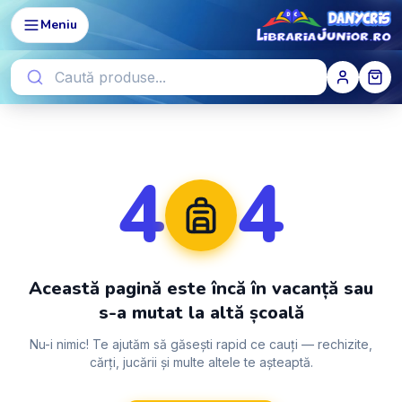
Meniu
4
4
Această pagină este încă în vacanță sau
s-a mutat la altă școală
Nu-i nimic! Te ajutăm să găsești rapid ce cauți — rechizite,
cărți, jucării și multe altele te așteaptă.