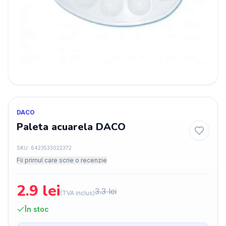
DACO
Paleta acuarela DACO
SKU:
6423533022372
Fii primul care scrie o recenzie
2.9
lei
3.3
lei
(TVA inclus)
În stoc