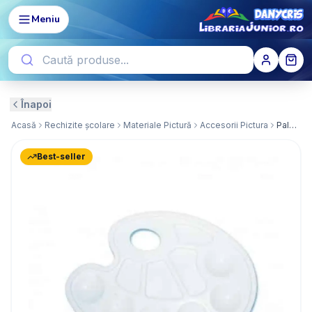
Meniu
Înapoi
Acasă
Rechizite școlare
Materiale Pictură
Accesorii Pictura
Paleta acuarela DACO
Best-seller