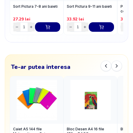
Sort Pictura 7-8 ani baieti
Sort Pictura 9-11 ani baieti
Pahar p
compar
27.29
lei
33.92
lei
3.52
l
Te-ar putea interesa
Caiet A5 144 file
Bloc Desen A4 16 file
Bloc d