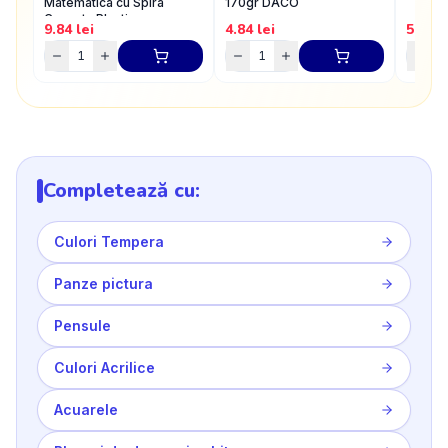
Matematica cu Spira
170gr DACO
Coperta Plastic
9.84
lei
4.84
lei
5.72
l
Completează cu:
Culori Tempera
Panze pictura
Pensule
Culori Acrilice
Acuarele