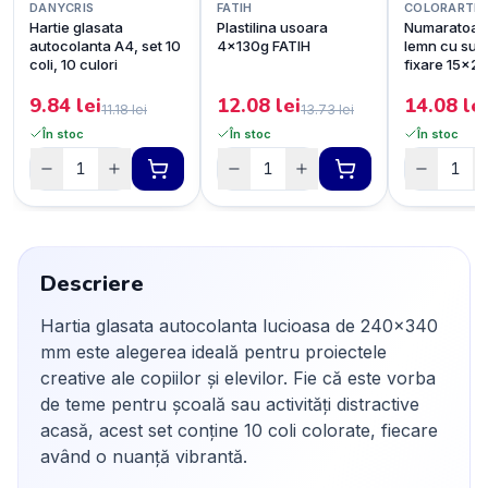
DANYCRIS
FATIH
COLORARTE
Hartie glasata
Plastilina usoara
Numaratoare
autocolanta A4, set 10
4x130g FATIH
lemn cu sup
coli, 10 culori
fixare 15x2
9.84
lei
12.08
lei
14.08
lei
11.18
lei
13.73
lei
În stoc
În stoc
În stoc
Descriere
Hartia glasata autocolanta lucioasa de 240x340
mm este alegerea ideală pentru proiectele
creative ale copiilor și elevilor. Fie că este vorba
de teme pentru școală sau activități distractive
acasă, acest set conține 10 coli colorate, fiecare
având o nuanță vibrantă.