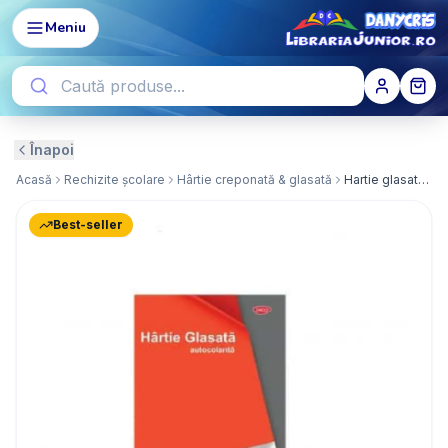
Meniu
Înapoi
Acasă
Rechizite școlare
Hârtie creponată & glasată
Hartie glasata autocolanta lucioasa 240x340mm
Best-seller