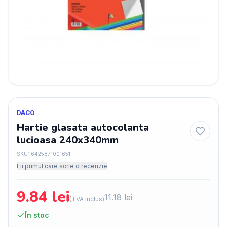
DACO
Hartie glasata autocolanta
lucioasa 240x340mm
SKU:
6425871001651
Fii primul care scrie o recenzie
9.84
lei
11.18
lei
(TVA inclus)
În stoc