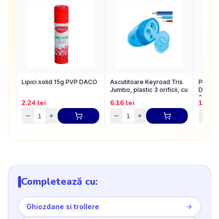
Lipici solid 15g PVP DACO
Ascutitoare Keyroad Tris
Plastil
Jumbo, plastic 3 orificii, cu
Dough 
rezervor
8x50g
2.24
lei
6.16
lei
11.44
Completează cu:
Ghiozdane si trollere