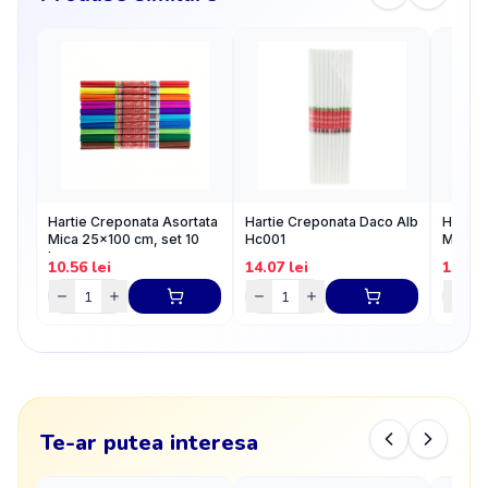
Hartie Creponata Asortata
Hartie Creponata Daco Alb
Hartie
Mica 25x100 cm, set 10
Hc001
Mare 
buc
10.56
lei
14.07
lei
16.1
l
Te-ar putea interesa