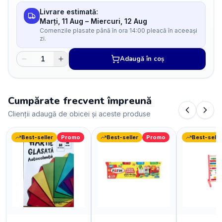
Livrare estimată:
Marți, 11 Aug
–
Miercuri, 12 Aug
Comenzile plasate până în ora 14:00 pleacă în aceeași
zi.
Adaugă în coș
Cumpărate frecvent împreună
Clienții adaugă de obicei și aceste produse
Best-seller
Promo
Best-seller
Promo
Best-selle