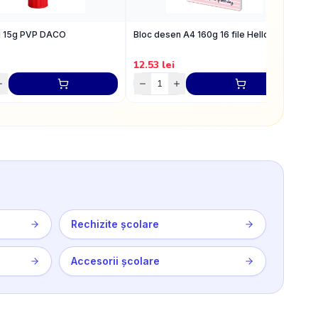
id 15g PVP DACO
Bloc desen A4 160g 16 file Hello Kitty
C
G
D
12.53
lei
1
Rechizite școlare
Accesorii școlare