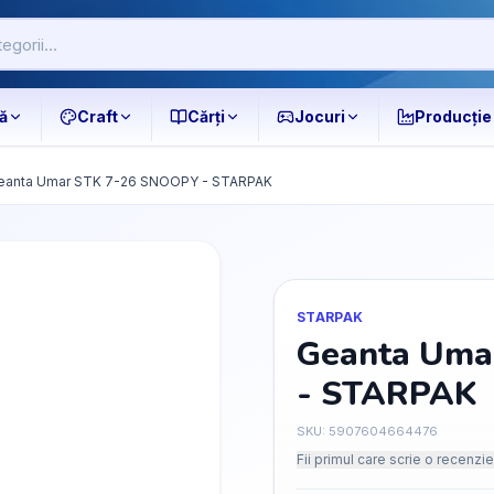
ă
Craft
Cărți
Jocuri
Producție
eanta Umar STK 7-26 SNOOPY - STARPAK
STARPAK
Geanta Uma
- STARPAK
SKU:
5907604664476
Fii primul care scrie o recenzie