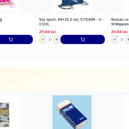
ig
Sac sport, 46x35.5 cm, STICKER - S-
Rucsac cu 
COOL
St.Majewsk
29.04
lei
24.64
lei