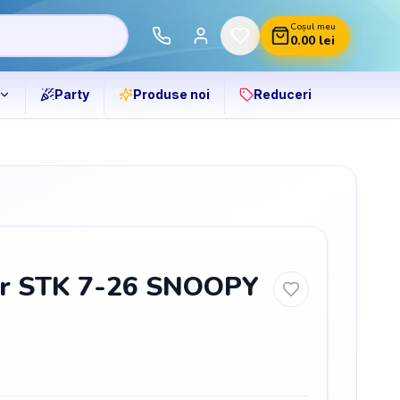
Coșul meu
0.00
lei
Party
Produse noi
Reduceri
r STK 7-26 SNOOPY