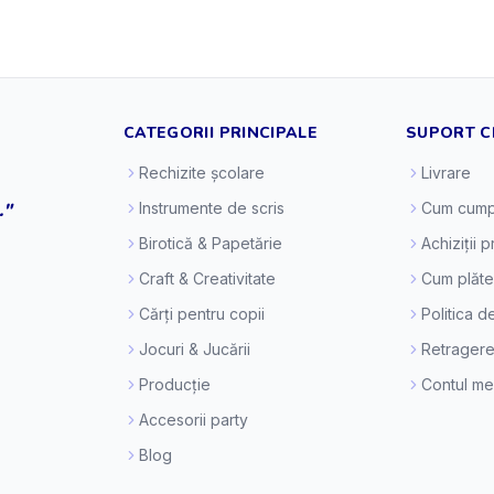
CATEGORII PRINCIPALE
SUPORT C
Rechizite școlare
Livrare
."
Instrumente de scris
Cum cump
Birotică & Papetărie
Achiziții 
Craft & Creativitate
Cum plăt
Cărți pentru copii
Politica d
Jocuri & Jucării
Retragere
Producție
Contul m
Accesorii party
Blog