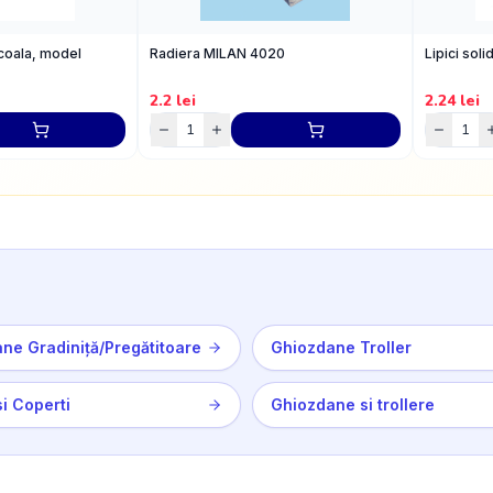
/coala, model
Radiera MILAN 4020
Lipici sol
2.2
lei
2.24
lei
ne Gradiniță/Pregătitoare
Ghiozdane Troller
si Coperti
Ghiozdane si trollere