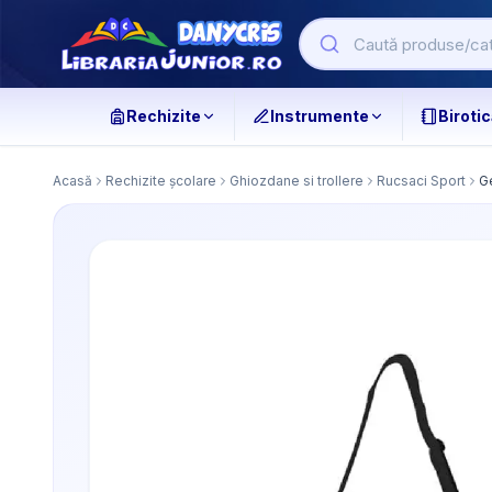
Rechizite
Instrumente
Birotic
Acasă
Rechizite școlare
Ghiozdane si trollere
Rucsaci Sport
G