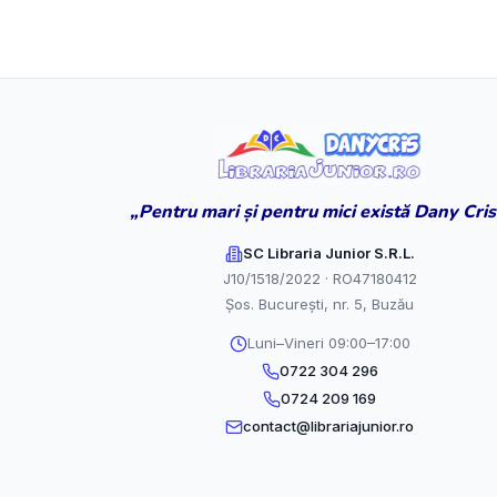
„Pentru mari și pentru mici există Dany Cris
SC Libraria Junior S.R.L.
J10/1518/2022 · RO47180412
Șos. București, nr. 5, Buzău
Luni–Vineri 09:00–17:00
0722 304 296
0724 209 169
contact@librariajunior.ro