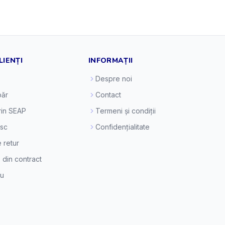
LIENȚI
INFORMAȚII
Despre noi
ăr
Contact
prin SEAP
Termeni și condiții
esc
Confidențialitate
e retur
 din contract
eu