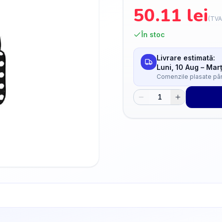
50.11
lei
(TVA
În stoc
Livrare estimată:
Luni, 10 Aug
–
Marț
Comenzile plasate până