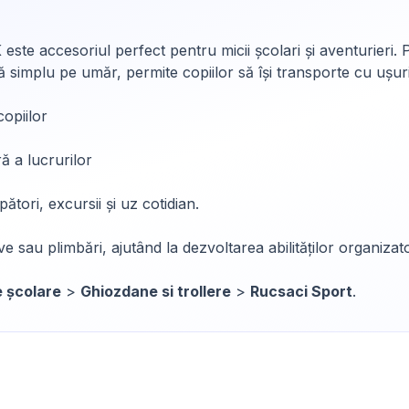
ccesoriul perfect pentru micii școlari și aventurieri. Pra
ă simplu pe umăr, permite copiilor să își transporte cu ușurinț
opiilor
 a lucrurilor
pători, excursii și uz cotidian.
ve sau plimbări, ajutând la dezvoltarea abilităților organizato
e școlare
>
Ghiozdane si trollere
>
Rucsaci Sport
.