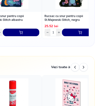
snur pentru copii
Rucsac cu snur pentru copii
R
i Stitch albastru
St.Majewski Stitch, negru
S
25.52
lei
2
Vezi toate