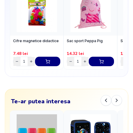
Cifre magnetice didactice
Sac sport Peppa Pig
Sablon 
7.48
lei
14.32
lei
12.35
Te-ar putea interesa