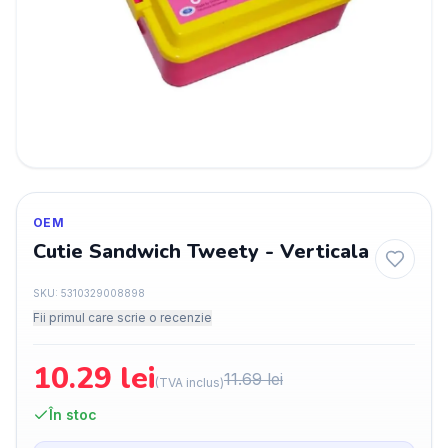
OEM
Cutie Sandwich Tweety - Verticala
SKU:
5310329008898
Fii primul care scrie o recenzie
10.29
lei
11.69
lei
(TVA inclus)
În stoc