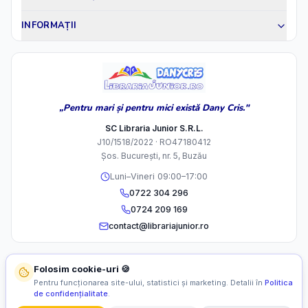
INFORMAȚII
„Pentru mari și pentru mici există Dany Cris."
SC Libraria Junior S.R.L.
J10/1518/2022 · RO47180412
Șos. București, nr. 5, Buzău
Luni–Vineri 09:00–17:00
0722 304 296
0724 209 169
contact@librariajunior.ro
Folosim cookie-uri 🍪
Pentru funcționarea site-ului, statistici și marketing. Detalii în
Politica
de confidențialitate
.