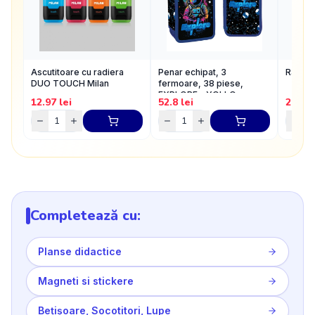
Ascutitoare cu radiera
Penar echipat, 3
Radier
DUO TOUCH Milan
fermoare, 38 piese,
EXPLORE - YOLLO
12.97
lei
52.8
lei
2.86
l
Completează cu:
Planse didactice
Magneti si stickere
Bețișoare, Socotitori, Lupe