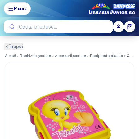
Meniu
Înapoi
Acasă
Rechizite școlare
Accesorii școlare
Recipiente plastic
Cutie Sandwich Tweety - Verticala