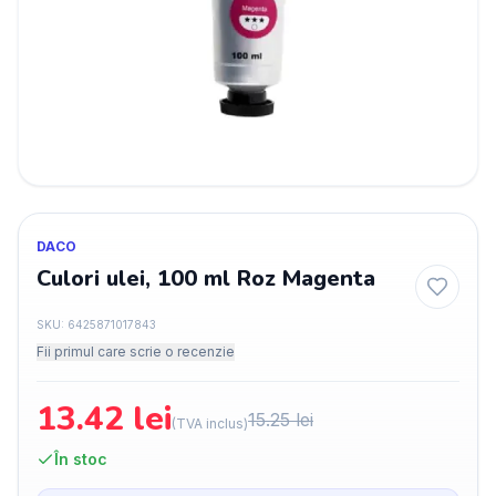
DACO
Culori ulei, 100 ml Roz Magenta
SKU:
6425871017843
Fii primul care scrie o recenzie
13.42
lei
15.25
lei
(TVA inclus)
În stoc