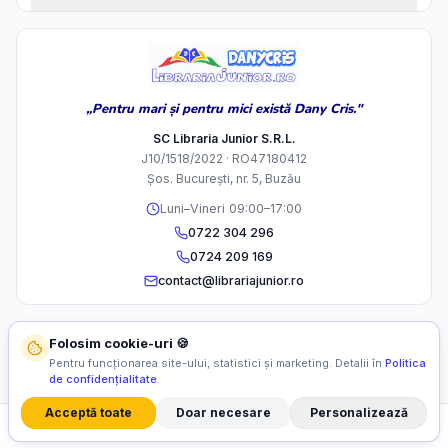
„Pentru mari și pentru mici există Dany Cris."
SC Libraria Junior S.R.L.
J10/1518/2022 · RO47180412
Șos. București, nr. 5, Buzău
Luni–Vineri 09:00–17:00
0722 304 296
0724 209 169
contact@librariajunior.ro
Folosim cookie-uri 🍪
Pentru funcționarea site-ului, statistici și marketing. Detalii în
Politica
de confidențialitate
.
Acceptă toate
Doar necesare
Personalizează
©
2026
SC Libraria Junior S.R.L. Toate drepturile rezervate.