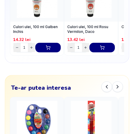
Culori ulei, 100 ml Galben
Culori ulei, 100 ml Rosu
Culori 
Inchis
Vermilon, Daco
14.32
lei
13.42
lei
14.08
Te-ar putea interesa