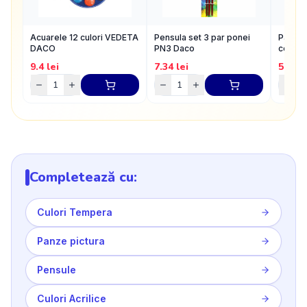
Acuarele 12 culori VEDETA
Pensula set 3 par ponei
Pahar p
DACO
PN3 Daco
compar
9.4
lei
7.34
lei
5.28
l
Completează cu:
Culori Tempera
Panze pictura
Pensule
Culori Acrilice