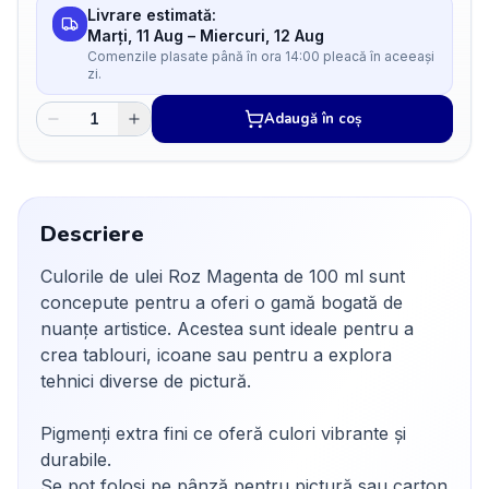
Livrare estimată:
Marți, 11 Aug
–
Miercuri, 12 Aug
Comenzile plasate până în ora 14:00 pleacă în aceeași
zi.
Adaugă în coș
Descriere
Culorile de ulei Roz Magenta de 100 ml sunt
concepute pentru a oferi o gamă bogată de
nuanțe artistice. Acestea sunt ideale pentru a
crea tablouri, icoane sau pentru a explora
tehnici diverse de pictură.
Pigmenți extra fini ce oferă culori vibrante și
durabile.
Se pot folosi pe pânză pentru pictură sau carton