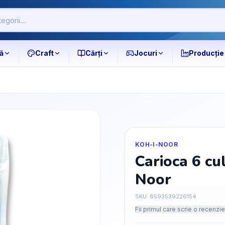
ă
Craft
Cărți
Jocuri
Producție
KOH-I-NOOR
Carioca 6 cu
Noor
SKU:
8593539226154
Fii primul care scrie o recenzie