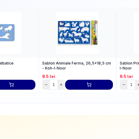
albatice
Sablon Animale Ferma, 26,5x18,5 cm
Sablon Pr
- Koh-I-Noor
I-Noor
8.5
lei
8.5
lei