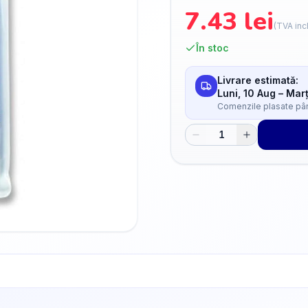
7.43
lei
(TVA inc
În stoc
Livrare estimată:
Luni, 10 Aug
–
Marț
Comenzile plasate până