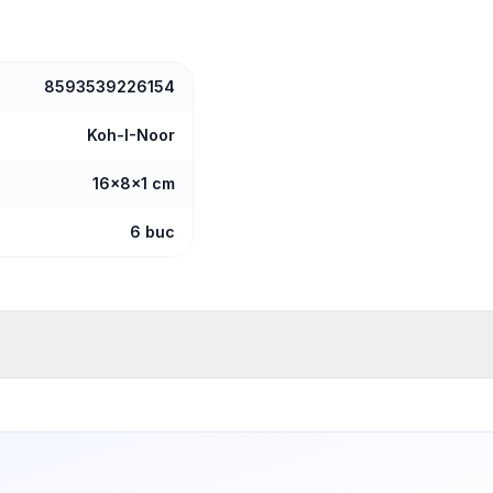
8593539226154
Koh-I-Noor
16x8x1 cm
6 buc