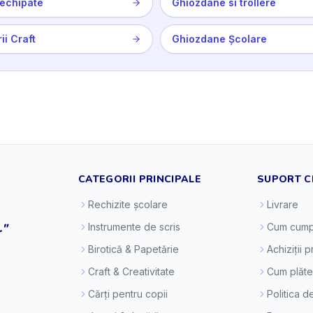
echipate
Ghiozdane si trollere
ii Craft
Ghiozdane Școlare
CATEGORII PRINCIPALE
SUPORT C
Rechizite școlare
Livrare
."
Instrumente de scris
Cum cump
Birotică & Papetărie
Achiziții 
Craft & Creativitate
Cum plăt
Cărți pentru copii
Politica d