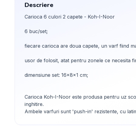
Descriere
Carioca 6 culori 2 capete - Koh-I-Noor
6 buc/set;
fiecare carioca are doua capete, un varf fiind mai
usor de folosit, atat pentru zonele ce necesita f
dimensiune set: 16x8x1 cm;
Carioca Koh-I-Noor este produsa pentru uz scolar
inghitire.
Ambele varfuri sunt 'push-in' rezistente, cu lat