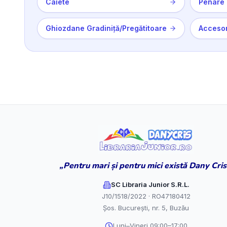
Caiete
Penare 
Ghiozdane Gradiniță/Pregătitoare
Accesor
„Pentru mari și pentru mici există Dany Cris
SC Libraria Junior S.R.L.
J10/1518/2022 · RO47180412
Șos. București, nr. 5, Buzău
Luni–Vineri 09:00–17:00