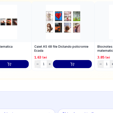
atematica
Caiet A5 48 file Dictando policromie
Blocnotes 
Ecada
matemati
1.63
lei
3.85
lei