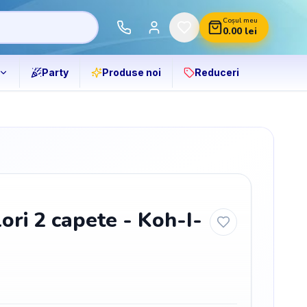
Coșul meu
0.00
lei
Party
Produse noi
Reduceri
lori 2 capete - Koh-I-