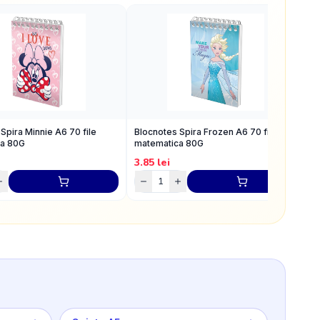
Spira Minnie A6 70 file
Blocnotes Spira Frozen A6 70 file
B
ca 80G
matematica 80G
f
3.85
lei
3