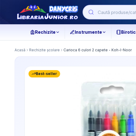
Rechizite
Instrumente
Birotic
Acasă
Rechizite școlare
Carioca 6 culori 2 capete - Koh-I-Noor
Best-seller