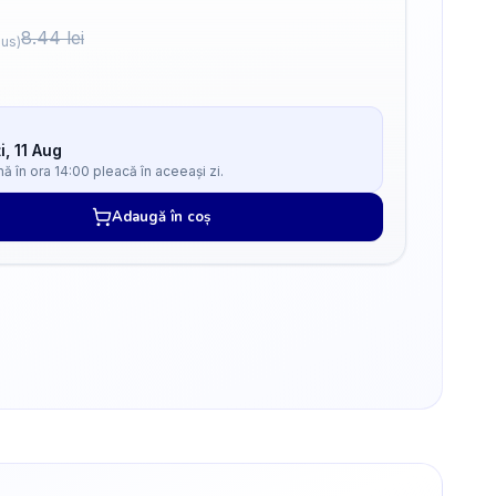
8.44
lei
lus)
i, 11 Aug
 în ora 14:00 pleacă în aceeași zi.
Adaugă în coș