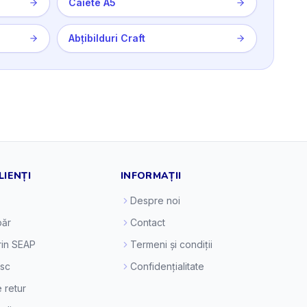
Caiete A5
Abțibilduri Craft
LIENȚI
INFORMAȚII
Despre noi
ăr
Contact
prin SEAP
Termeni și condiții
esc
Confidențialitate
e retur