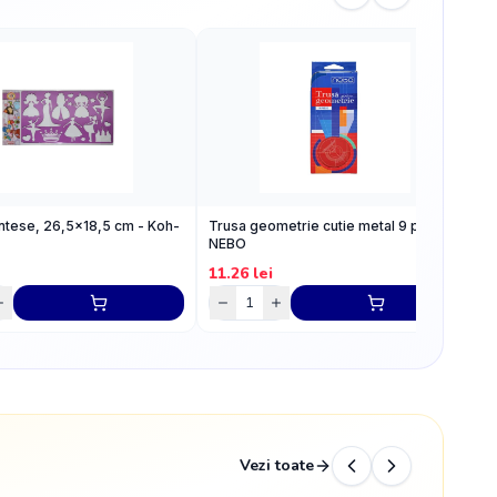
intese, 26,5x18,5 cm - Koh-
Trusa geometrie cutie metal 9 piese -
P
NEBO
11.26
lei
6
Vezi toate