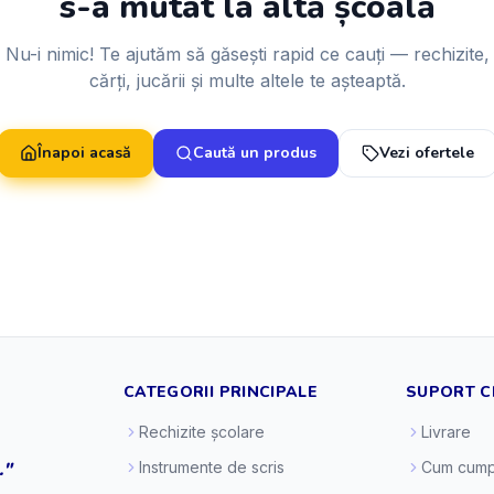
s-a mutat la altă școală
Nu-i nimic! Te ajutăm să găsești rapid ce cauți — rechizite,
cărți, jucării și multe altele te așteaptă.
Înapoi acasă
Caută un produs
Vezi ofertele
CATEGORII PRINCIPALE
SUPORT C
Rechizite școlare
Livrare
."
Instrumente de scris
Cum cump