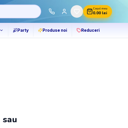
Coșul meu
0.00
lei
Party
Produse noi
Reduceri
ă sau