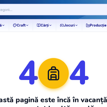
ă
Craft
Cărți
Jocuri
Producție
4
4
stă pagină este încă în vacanț