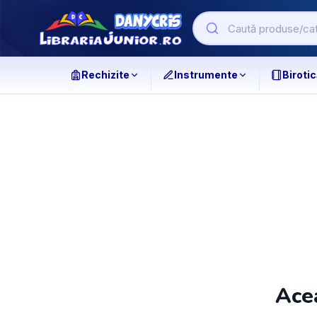
Rechizite
Instrumente
Birotic
Acea