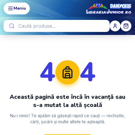
Meniu
4
4
Această pagină este încă în vacanță sau
s-a mutat la altă școală
Nu-i nimic! Te ajutăm să găsești rapid ce cauți — rechizite,
cărți, jucării și multe altele te așteaptă.