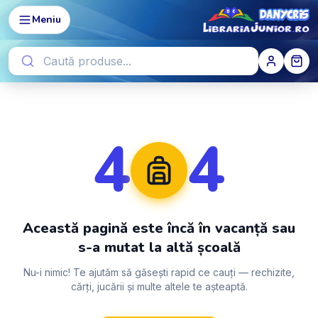
Meniu
4
4
Această pagină este încă în vacanță sau
s-a mutat la altă școală
Nu-i nimic! Te ajutăm să găsești rapid ce cauți — rechizite,
cărți, jucării și multe altele te așteaptă.