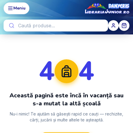
Meniu
4
4
Această pagină este încă în vacanță sau
s-a mutat la altă școală
Nu-i nimic! Te ajutăm să găsești rapid ce cauți — rechizite,
cărți, jucării și multe altele te așteaptă.