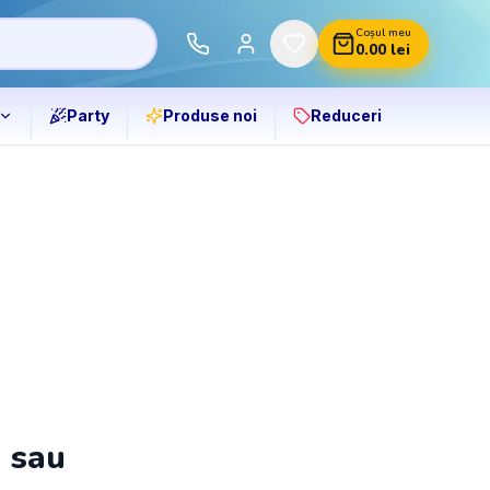
Coșul meu
0.00
lei
Party
Produse noi
Reduceri
ă sau