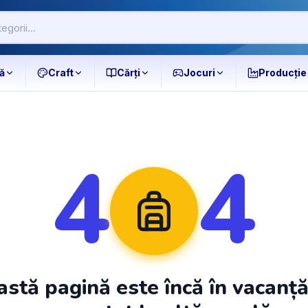
ă
Craft
Cărți
Jocuri
Producție
4
4
stă pagină este încă în vacanț