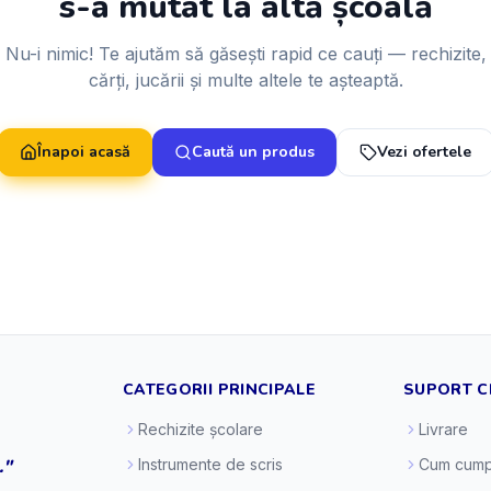
s-a mutat la altă școală
Nu-i nimic! Te ajutăm să găsești rapid ce cauți — rechizite,
cărți, jucării și multe altele te așteaptă.
Înapoi acasă
Caută un produs
Vezi ofertele
CATEGORII PRINCIPALE
SUPORT C
Rechizite școlare
Livrare
."
Instrumente de scris
Cum cump