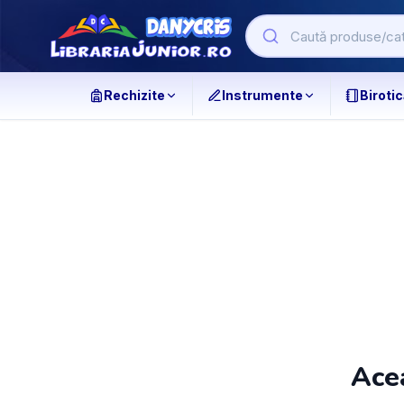
Rechizite
Instrumente
Birotic
Acea