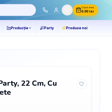
Coșul meu
0.00
lei
Producție
Party
Produse noi
Party, 22 Cm, Cu
iete