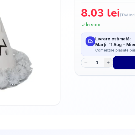
8.03
lei
(TVA inc
În stoc
Livrare estimată:
Marți, 11 Aug
–
Mier
Comenzile plasate până