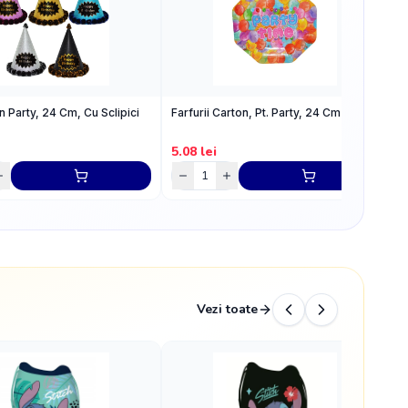
n Party, 24 Cm, Cu Sclipici
Farfurii Carton, Pt. Party, 24 Cm
B
B
5.08
lei
2
Vezi toate