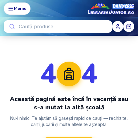
Meniu
4
4
Această pagină este încă în vacanță sau
s-a mutat la altă școală
Nu-i nimic! Te ajutăm să găsești rapid ce cauți — rechizite,
cărți, jucării și multe altele te așteaptă.