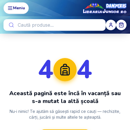
Meniu
4
4
Această pagină este încă în vacanță sau
s-a mutat la altă școală
Nu-i nimic! Te ajutăm să găsești rapid ce cauți — rechizite,
cărți, jucării și multe altele te așteaptă.