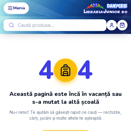
Meniu
4
4
Această pagină este încă în vacanță sau
s-a mutat la altă școală
Nu-i nimic! Te ajutăm să găsești rapid ce cauți — rechizite,
cărți, jucării și multe altele te așteaptă.