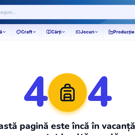
ă
Craft
Cărți
Jocuri
Producție
4
4
stă pagină este încă în vacanț