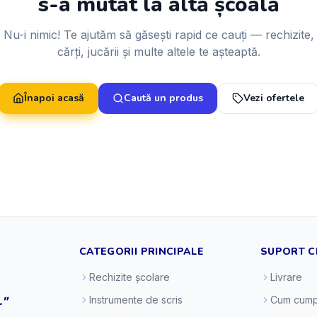
s-a mutat la altă școală
Nu-i nimic! Te ajutăm să găsești rapid ce cauți — rechizite,
cărți, jucării și multe altele te așteaptă.
Înapoi acasă
Caută un produs
Vezi ofertele
CATEGORII PRINCIPALE
SUPORT C
Rechizite școlare
Livrare
."
Instrumente de scris
Cum cump