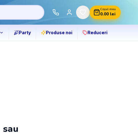
Coșul meu
0.00
lei
Party
Produse noi
Reduceri
ă sau