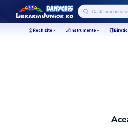
Rechizite
Instrumente
Birotic
Acea