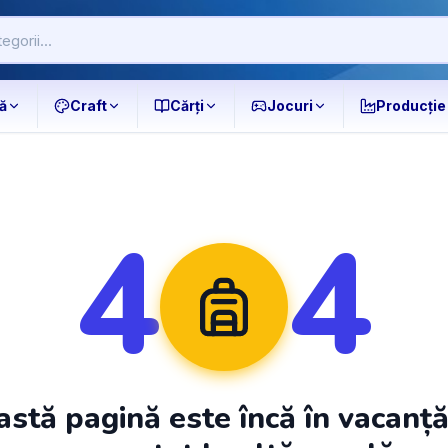
ă
Craft
Cărți
Jocuri
Producție
4
4
stă pagină este încă în vacanț