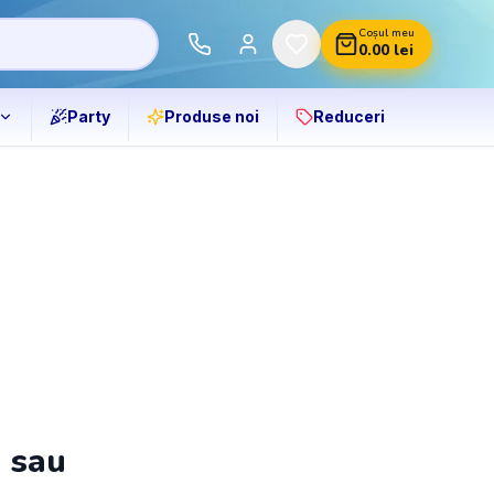
Coșul meu
0.00
lei
Party
Produse noi
Reduceri
ă sau