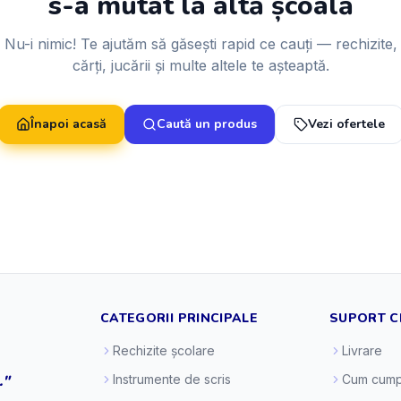
s-a mutat la altă școală
Nu-i nimic! Te ajutăm să găsești rapid ce cauți — rechizite,
cărți, jucării și multe altele te așteaptă.
Înapoi acasă
Caută un produs
Vezi ofertele
CATEGORII PRINCIPALE
SUPORT C
Rechizite școlare
Livrare
."
Instrumente de scris
Cum cump