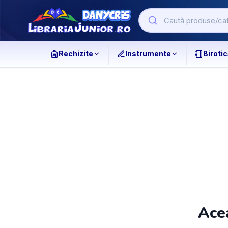
Rechizite
Instrumente
Birotic
Acea