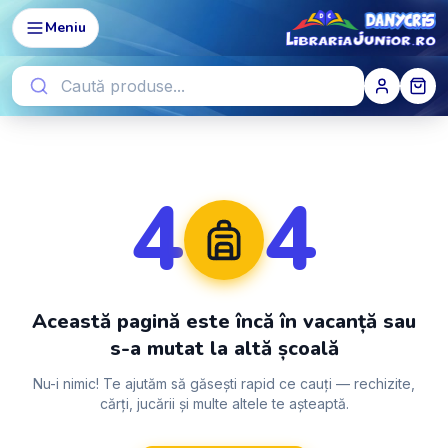
Meniu
4
4
Această pagină este încă în vacanță sau
s-a mutat la altă școală
Nu-i nimic! Te ajutăm să găsești rapid ce cauți — rechizite,
cărți, jucării și multe altele te așteaptă.