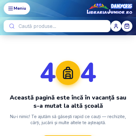
Meniu
4
4
Această pagină este încă în vacanță sau
s-a mutat la altă școală
Nu-i nimic! Te ajutăm să găsești rapid ce cauți — rechizite,
cărți, jucării și multe altele te așteaptă.